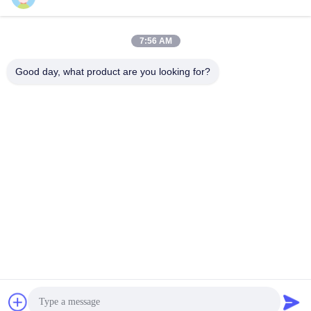
7:56 AM
Contatto rapido
Good day, what product are you looking for?
tel
+86-18912490312
E-mail
karenyang@wxszzd.com
Indirizzo
Zona economica e di sviluppo tecnologico della stanza 701-
702, della strada di No.16 Huayun, Wuxi
Informativa sulla privacy
|
Mappa del sito
La Cina va bene. Qualità Colla calda della colata di PUR
Fornitore. 2022-2026 Wuxi East Group Trading Co.,Ltd Tutti. Tutti
i diritti riservati.