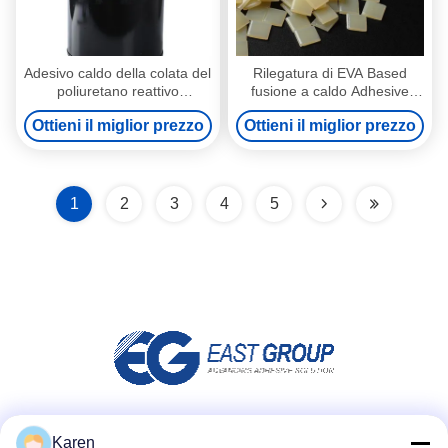
Adesivo caldo della colata del
Rilegatura di EVA Based
poliuretano reattivo
fusione a caldo Adhesive
componente di PUR uno per
EVA fusione a caldo colla For
Ottieni il miglior prezzo
Ottieni il miglior prezzo
la rilegatura di libro
del granello
1
2
3
4
5
Social media
Karen