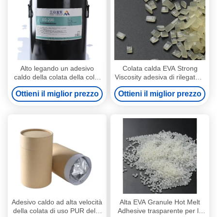
Alto legando un adesivo
Colata calda EVA Strong
caldo della colata della colla
Viscosity adesiva di rilegatura
PUR del poliuretano della
di termoresistenza
Ottieni il miglior prezzo
Ottieni il miglior prezzo
componente per la rilegatura
di libro
Adesivo caldo ad alta velocità
Alta EVA Granule Hot Melt
della colata di uso PUR della
Adhesive trasparente per la