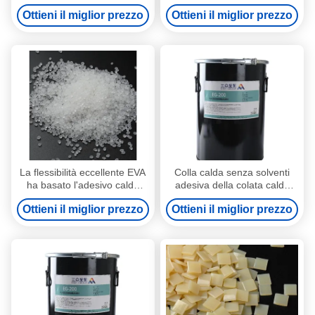
macchina per la colla del
colla del lato della rilegatura
Ottieni il miglior prezzo
Ottieni il miglior prezzo
poliuretano della rilegatura di
di libro
libro
La flessibilità eccellente EVA
Colla calda senza solventi
ha basato l'adesivo caldo
adesiva della colata calda
della colata per la colla del
reattiva di rilegatura per la
Ottieni il miglior prezzo
Ottieni il miglior prezzo
lato della rilegatura di libro
rilegatura di libro