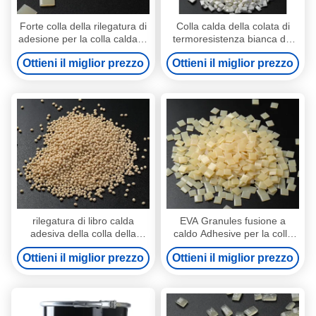
Forte colla della rilegatura di
Colla calda della colata di
adesione per la colla calda di
termoresistenza bianca dei
carta della colata per la
granelli per l'adesivo della
Ottieni il miglior prezzo
Ottieni il miglior prezzo
rilegatura di libro
rilegatura di libro
rilegatura di libro calda
EVA Granules fusione a
adesiva della colla della
caldo Adhesive per la colla
colata calda di rilegatura
della spina dorsale della
Ottieni il miglior prezzo
Ottieni il miglior prezzo
25kg 9009-54-5
rilegatura di libro