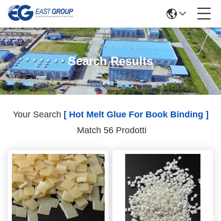
Search Results
Your Search
[ Hot Melt Glue For Book Binding ]
Match 56 Prodotti