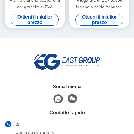
Palline bianche trasparenti
Rilegatura di EVA Based
del granello di EVA
fusione a caldo Adhesive
Bookbinding fusione a caldo
EVA fusione a caldo colla
Ottieni il miglior
Ottieni il miglior
Adhesive
For del granello
prezzo
prezzo
Social media
Contatto rapido
tel
+86-18912490312