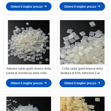
25kg della colla di filtro dell'aria
dell'aria 25kg
Ottieni il miglior prezzo
Ottieni il miglior prezzo
Adesivo caldo giallo bianco della
Colla calda gialla bianca della
colata di resistenza della colla UV
struttura di EVA Adhesive Car Air
di filtro dell'aria
Filter della colata
Ottieni il miglior prezzo
Ottieni il miglior prezzo