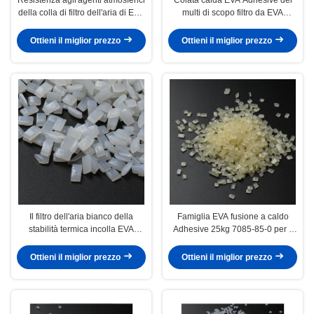
della colla di filtro dell'aria di EVA
multi di scopo filtro da EVA
fusione a caldo colla Granules
fusione a caldo colla Car
Ottieni il miglior prezzo
Ottieni il miglior prezzo
Il filtro dell'aria bianco della
Famiglia EVA fusione a caldo
stabilità termica incolla EVA
Adhesive 25kg 7085-85-0 per il
fusione a caldo Adhesive 7085-
filtro dell'aria
85-0
Ottieni il miglior prezzo
Ottieni il miglior prezzo