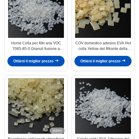
Home Colla per filtri aria VOC
COV domestico adesivo EVA Hot
7085-85-0 Granuli fusione a
colla Yellow del filtrante della
caldo solidi multiuso Pellet
cabina dell'aria di filtro dell'aria
Ottieni il miglior prezzo
Ottieni il miglior prezzo
video
Resistenza agli'agenti atmosferici
Colata calda EVA Adhesive del