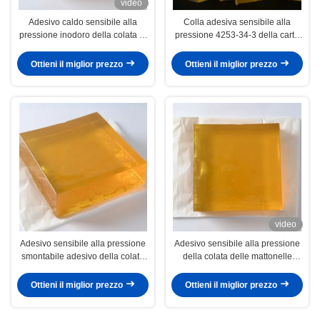
video
Adesivo caldo sensibile alla
Colla adesiva sensibile alla
pressione inodoro della colata di
pressione 4253-34-3 della carta
PSA per la carta dell'autoadesivo
di parete dell'alta di pelatura
della parete 3D
colata calda di resistenza
Ottieni il miglior prezzo
Ottieni il miglior prezzo
video
Adesivo sensibile alla pressione
Adesivo sensibile alla pressione
smontabile adesivo della colata
della colata delle mattonelle
calda impermeabile di PSA
calde del tappeto per la carta
della decorazione della parete
Ottieni il miglior prezzo
Ottieni il miglior prezzo