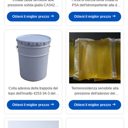
pressione solida gialla CAS4253
PSA dell'idrorepellente alta di
adesivo 34 3
parete della colla adesiva calda
della carta
Ottieni il miglior prezzo
Ottieni il miglior prezzo
Colla adesiva della trappola del
Termoresistenza sensibile alla
topo dell'insetto 4253-34-3 della
pressione dell'adesivo del
colata calda inodora di PSA
tappeto di Hotmelt
Ottieni il miglior prezzo
Ottieni il miglior prezzo