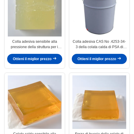
Colla adesiva sensibile alla
Colla adesiva CAS No .4253-34-
pressione della struttura per il
3 della colata calda di PSA di
tovagliolo sanitario
controllo del ratto dell'insetto
della mosca
Ottieni il miglior prezzo
Ottieni il miglior prezzo
Colata calda sensibile alla
Forza di buccia della colata di