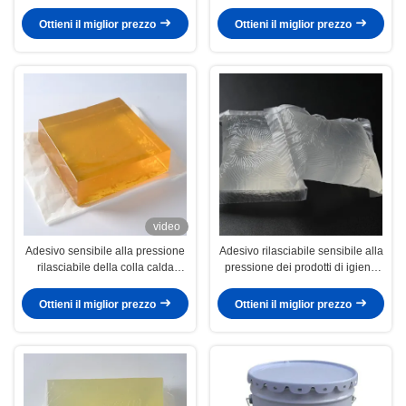
la carta di parete 3D
dell'etichetta della colata calda
autoadesiva di PSA
Ottieni il miglior prezzo
Ottieni il miglior prezzo
video
Adesivo sensibile alla pressione
Adesivo rilasciabile sensibile alla
rilasciabile della colla calda
pressione dei prodotti di igiene
impermeabile per la carta della
per i pannolini dei tovaglioli
decorazione della parete 3d
Ottieni il miglior prezzo
Ottieni il miglior prezzo