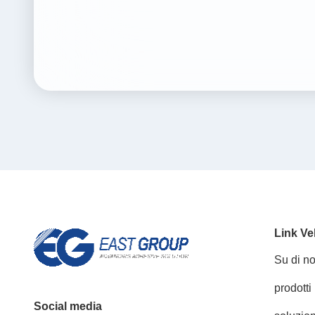
Link Ve
Su di no
prodotti
Social media