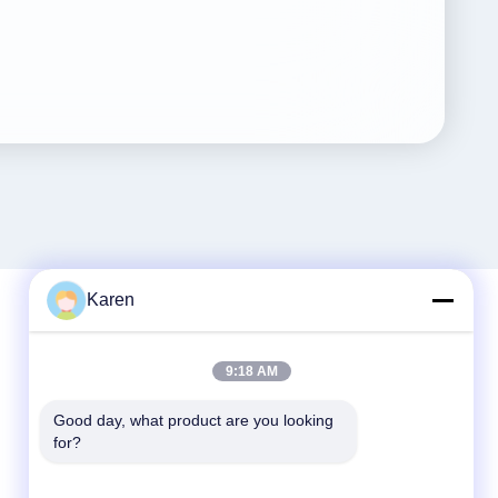
Karen
Contatto rapido
9:18 AM
tel
Good day, what product are you looking 
for?
+86-18912490312
E-mail