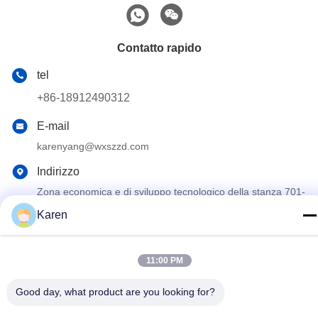
Contatto rapido
tel
+86-18912490312
E-mail
karenyang@wxszzd.com
Indirizzo
Zona economica e di sviluppo tecnologico della stanza 701-
702, della strada di No.16 Huayun, Wuxi
Karen
Informativa sulla privacy
|
Mappa del sito
11:00 PM
La Cina va bene. Qualità Colla calda della colata di PUR
Fornitore. 2022-2026 Wuxi East Group Trading Co.,Ltd Tutti. Tutti
Good day, what product are you looking for?
i diritti riservati.