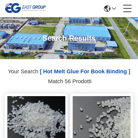
Search Results
Your Search
[ Hot Melt Glue For Book Binding ]
Match 56 Prodotti