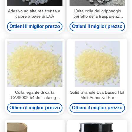
Adesivo ad alta resistenza al
L'alta colla del grippaggio
calore a base di EVA
perfetto della trasparenza
appallottola la resistenza
Ottieni il miglior prezzo
Ottieni il miglior prezzo
agli'agenti atmosferici
Colla legante di carta
Solid Granule Eva Based Hot
CAS9009 54 del catalogo
Melt Adhesive For
della rivista 5 palline solide
Bookbinding Side Glue
Ottieni il miglior prezzo
Ottieni il miglior prezzo
dei granelli