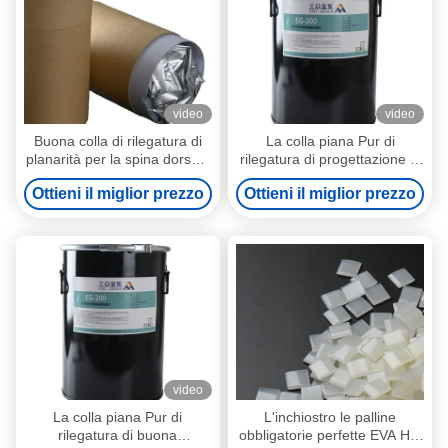
video
video
Buona colla di rilegatura di
La colla piana Pur di
planarità per la spina dorsale
rilegatura di progettazione di
che lega l'adesivo caldo della
buona disposizione
Ottieni il miglior prezzo
Ottieni il miglior prezzo
colata di PUR
professionale di planarità ha
basato l'adesivo caldo della
colata
video
La colla piana Pur di
L'inchiostro le palline
rilegatura di buona
obbligatorie perfette EVA Hot