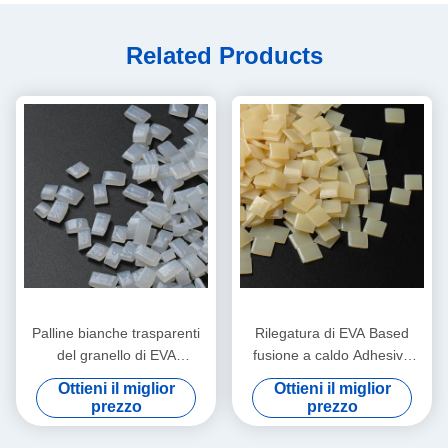
Related Products
Palline bianche trasparenti
Rilegatura di EVA Based
del granello di EVA
fusione a caldo Adhesive
Bookbinding fusione a caldo
EVA fusione a caldo colla
Ottieni il miglior
Ottieni il miglior
Adhesive
For del granello
prezzo
prezzo