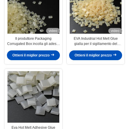
video
video
Il produttore Packaging
EVA Industrial Hot Melt Glue
Corrugated Box incolla gli adesivi
gialla per il sigillamento del
caldi della colata per legame del
cartone
cartone
Ottieni il miglior prezzo
Ottieni il miglior prezzo
Eva Hot Melt Adhesive Glue