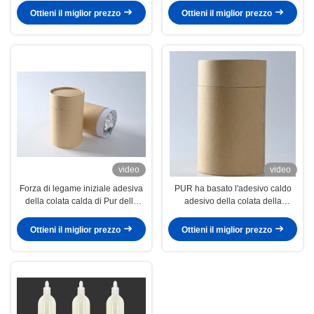
superiore per la famiglia
Ottieni il miglior prezzo
Ottieni il miglior prezzo
video
video
Forza di legame iniziale adesiva
PUR ha basato l'adesivo caldo
della colata calda di Pur della
adesivo della colata della
copertura superiore alta per la
rilegatura di libro per rilegatura
lavatrice
Ottieni il miglior prezzo
Ottieni il miglior prezzo