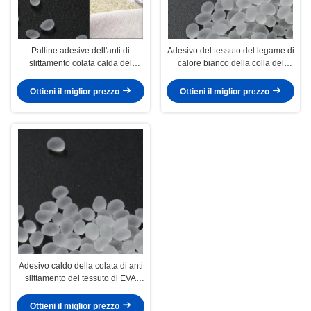
Palline adesive dell'anti di
Adesivo del tessuto del legame di
slittamento colata calda del
calore bianco della colla del
poliuretano per il tessuto
tessuto della stampa di calore di
CAS 9009-54-5
Ottieni il miglior prezzo
Ottieni il miglior prezzo
Adesivo caldo della colata di anti
slittamento del tessuto di EVA
Resin Heat Glue For
Ottieni il miglior prezzo