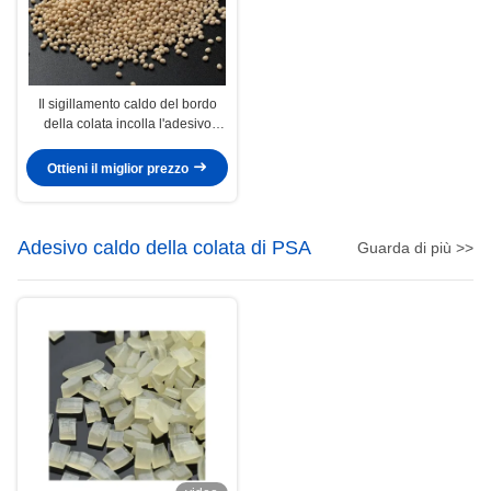
Il sigillamento caldo del bordo
della colata incolla l'adesivo
caldo della colata di
Edgebanding del legno duro del
Ottieni il miglior prezzo
truciolato del MDF
Adesivo caldo della colata di PSA
Guarda di più >>