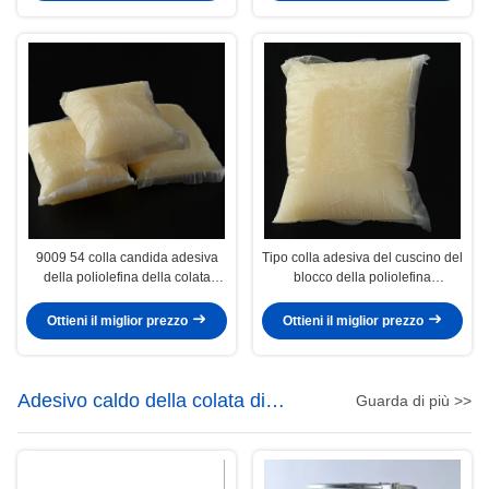
9009 54 colla candida adesiva
Tipo colla adesiva del cuscino del
della poliolefina della colata
blocco della poliolefina
calda di 5 poliolefine
CAS9009-54-5 della colata calda
della poliolefina
Ottieni il miglior prezzo
Ottieni il miglior prezzo
Adesivo caldo della colata di
Guarda di più >>
falegnameria