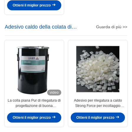
Ottieni il miglior prezzo
Adesivo caldo della colata di
Guarda di più >>
rilegatura
video
La colla piana Pur di rilegatura di
Adesivo per rilegatura a caldo
progettazione di buona
Strong Force per incollaggio
disposizione professionale di
laterale
planarità ha basato l'adesivo
Ottieni il miglior prezzo
Ottieni il miglior prezzo
caldo della colata