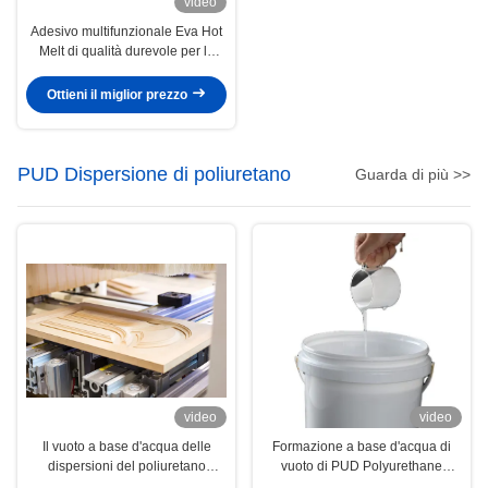
video
Adesivo multifunzionale Eva Hot
Melt di qualità durevole per la
sigillatura dei bordi
dell'abbigliamento
Ottieni il miglior prezzo
PUD Dispersione di poliuretano
Guarda di più >>
video
video
Il vuoto a base d'acqua delle
Formazione a base d'acqua di
dispersioni del poliuretano
vuoto di PUD Polyurethane
impiallaccia l'adesivo della
Adhesive Dispersions 3D