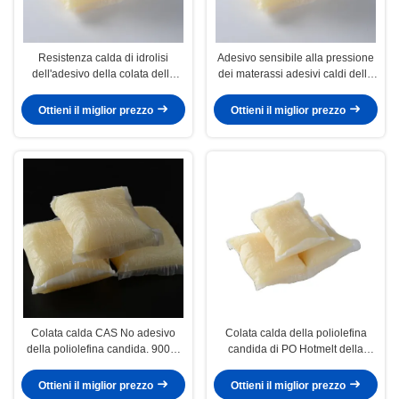
Resistenza calda di idrolisi
Adesivo sensibile alla pressione
dell'adesivo della colata della
dei materassi adesivi caldi della
poliolefina di grande viscosità
colata della poliolefina di forza
dopo il composto
iniziale
Ottieni il miglior prezzo
Ottieni il miglior prezzo
Colata calda CAS No adesivo
Colata calda della poliolefina
della poliolefina candida. 9009-
candida di PO Hotmelt della
54-5 forma del cuscino del blocco
miscela per il sofà dei materassi
Ottieni il miglior prezzo
Ottieni il miglior prezzo