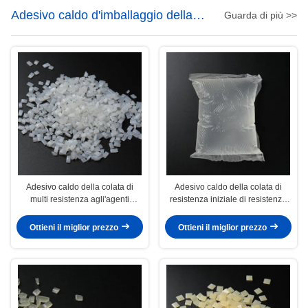
Adesivo caldo d'imballaggio della
Guarda di più >>
colata
Adesivo caldo della colata di
Adesivo caldo della colata di
multi resistenza agli'agenti
resistenza iniziale di resistenza
atmosferici eccellente all'ingrosso
all'alcool alto per la bottiglia di
di funzione per la schiuma di Epe
vetro di vino
Ottieni il miglior prezzo
Ottieni il miglior prezzo