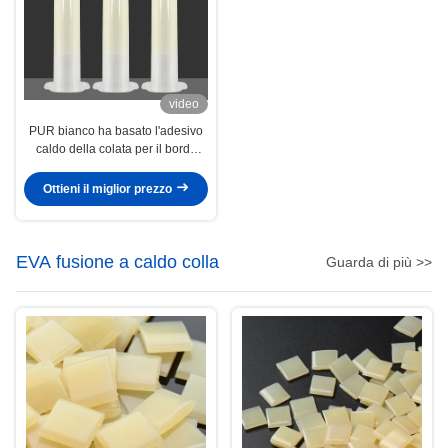
video
PUR bianco ha basato l'adesivo
caldo della colata per il bordo
elettronico di Smartphone dei
substrati
Ottieni il miglior prezzo
EVA fusione a caldo colla
Guarda di più >>