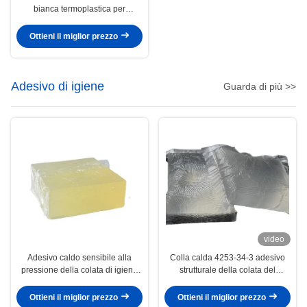
bianca termoplastica per
costruzione
Ottieni il miglior prezzo
Adesivo di igiene
Guarda di più >>
video
Adesivo caldo sensibile alla
Colla calda 4253-34-3 adesivo
pressione della colata di igiene
strutturale della colata del
del pannolino adesivo strutturale
pannolino del bambino di colore
del tovagliolo
leggero
Ottieni il miglior prezzo
Ottieni il miglior prezzo