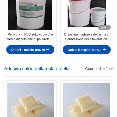
video
Pellicola in PVC sotto vuoto che
Dispersioni adesive dell'unità di
forma dispersione di poliuretano
elaborazione della lavorazione
9009-54-5 Colla a base d'acqua
del legno portata dall'acqua per
l'essicatore di vuoto
Ottieni il miglior prezzo
Ottieni il miglior prezzo
Adesivo caldo della colata della
Guarda di più >>
poliolefina