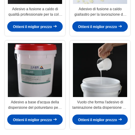
Adesivo a fusione a caldo di
Adesivo di fusione a caldo
qualità professionale per la colla
giallastro per la lavorazione del
per la lavorazione del legno
legno - Temperatura di
applicazione 130-160C
Ottieni il miglior prezzo
Ottieni il miglior prezzo
Adesivo a base d'acqua della
Vuoto che forma l'adesivo di
dispersione del poliuretano per il
laminazione della dispersione del
vuoto del MDF che forma la colla
poliuretano della colla per
del PVC
falegnameria
Ottieni il miglior prezzo
Ottieni il miglior prezzo