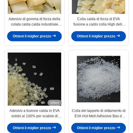
Adesivo di gomma di forza della
Colla calda di forza di EVA
colata calda calda industriale
fusione a caldo colla High della
gialla della colla 7085-85-0
mobilia di falegnameria per
legame del bordo
Ottieni il miglior prezzo
Ottieni il miglior prezzo
video
Adesivo a fusione calda in EVA
Colla del tappeto di slittamento di
solido al 100% per scatole di
EVA Hot Melt Adhesive Bas di
imballaggio e scatole regalo di
uso a lungo termine lavabile anti
piccole dimensioni
Ottieni il miglior prezzo
Ottieni il miglior prezzo