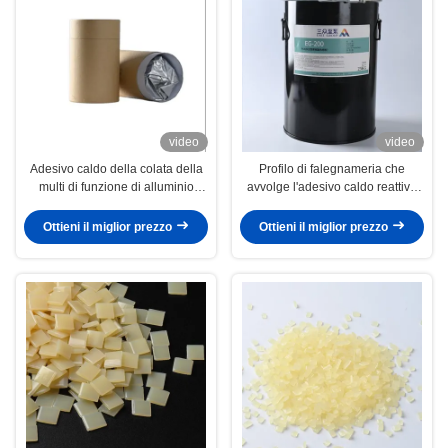
video
video
Adesivo caldo della colata della
Profilo di falegnameria che
multi di funzione di alluminio
avvolge l'adesivo caldo reattivo
della lega colla del film per lo
della colata della colla PUR
spostamento di profilo
Ottieni il miglior prezzo
Ottieni il miglior prezzo