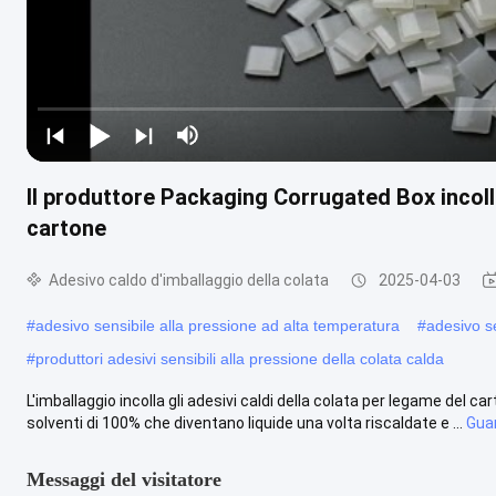
Il produttore Packaging Corrugated Box incolla
cartone
Adesivo caldo d'imballaggio della colata
2025-04-03
#
adesivo sensibile alla pressione ad alta temperatura
#
adesivo se
#
produttori adesivi sensibili alla pressione della colata calda
L'imballaggio incolla gli adesivi caldi della colata per legame del c
solventi di 100% che diventano liquide una volta riscaldate e ...
Guar
Messaggi del visitatore