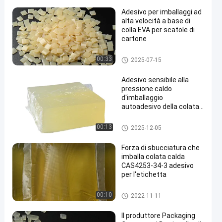
Adesivo per imballaggi ad
alta velocità a base di
colla EVA per scatole di
cartone
EVA fusione a caldo colla
00:33
2025-07-15
Adesivo sensibile alla
pressione caldo
d'imballaggio
autoadesivo della colata
4253-34-3 PSA
Adesivo caldo d'imballaggio d
00:13
2025-12-05
ella colata
Forza di sbucciatura che
imballa colata calda
CAS4253-34-3 adesivo
per l'etichetta
Adesivo caldo d'imballaggio d
00:10
2022-11-11
ella colata
Il produttore Packaging