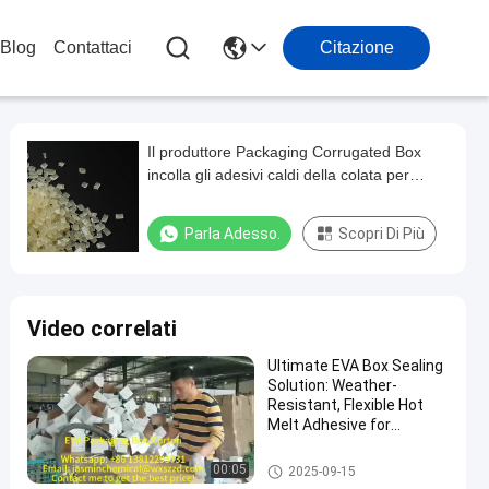
Blog
Contattaci
Citazione
Il produttore Packaging Corrugated Box
incolla gli adesivi caldi della colata per
legame del cartone
Parla Adesso.
Scopri Di Più
Video correlati
Ultimate EVA Box Sealing
Solution: Weather-
Resistant, Flexible Hot
Melt Adhesive for
Tamper-Evident &
Reliable Product Integrity
Adesivo caldo d'imballaggio d
00:05
2025-09-15
ella colata