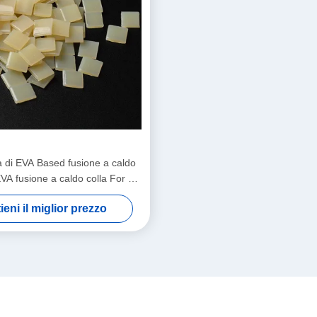
a di EVA Based fusione a caldo
VA fusione a caldo colla For del
granello
ieni il miglior prezzo