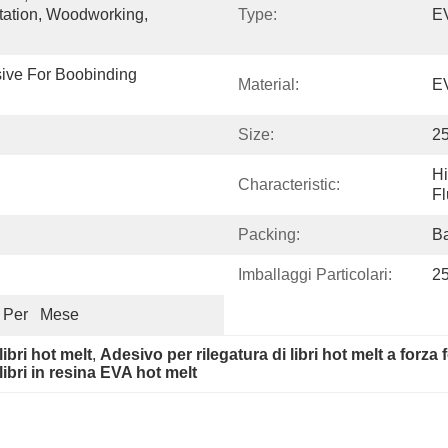
tation, Woodworking, 
Type:
EV
ve For Boobinding 
Material:
E
Size:
2
Hi
Characteristic:
Fl
Packing:
B
Imballaggi Particolari:
2
 Per   Mese
libri hot melt
, 
Adesivo per rilegatura di libri hot melt a forza 
libri in resina EVA hot melt