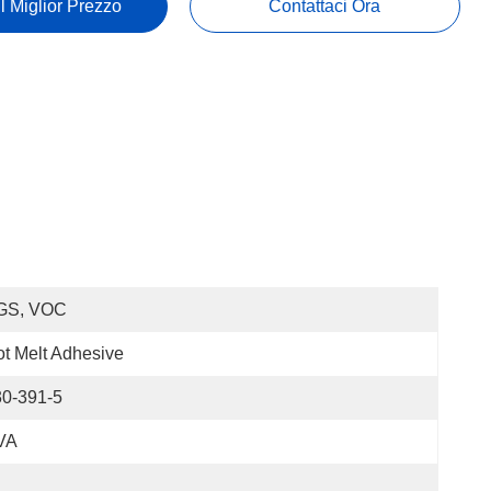
Il Miglior Prezzo
Contattaci Ora
GS, VOC
t Melt Adhesive
30-391-5
VA