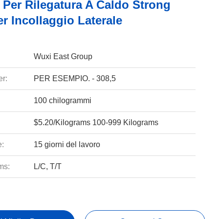
 Per Rilegatura A Caldo Strong
r Incollaggio Laterale
Wuxi East Group
r:
PER ESEMPIO. - 308,5
100 chilogrammi
$5.20/Kilograms 100-999 Kilograms
e:
15 giorni del lavoro
ms:
L/C, T/T