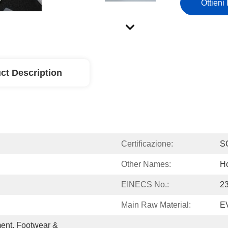
Ottieni 
ct Description
Certificazione:
S
Other Names:
Ho
EINECS No.:
2
Main Raw Material:
E
ent, Footwear & 