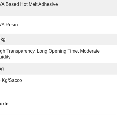
A Based Hot Melt Adhesive
VA Resin
5kg
gh Transparency, Long Opening Time, Moderate 
uidity
ag
5 Kg/sacco
forte
, 