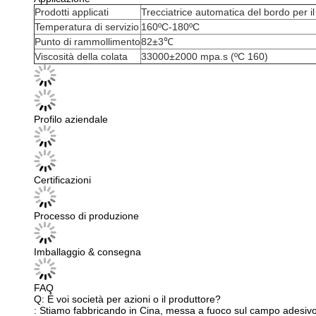
Prodotti applicati
Trecciatrice automatica del bordo per i
Temperatura di servizio
160ºC-180ºC
Punto di rammollimento
82±3℃
Viscosità della colata
33000±2000 mpa.s (ºC 160)
Profilo aziendale
Certificazioni
Processo di produzione
Imballaggio & consegna
FAQ
Q: È voi società per azioni o il produttore?
: Stiamo fabbricando in Cina, messa a fuoco sul campo adesivo e