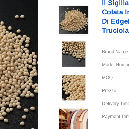
Il Sigil
Colata I
Di Edge
Truciol
Brand Name:
Model Numbe
MOQ:
Prezzo:
Delivery Tim
Payment Ter