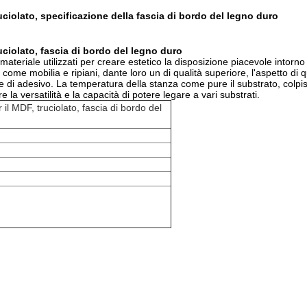
ruciolato, specificazione della fascia di bordo del legno duro
ruciolato, fascia di bordo del legno duro
i materiale utilizzati per creare estetico la disposizione piacevole intorno
ome mobilia e ripiani, dante loro un di qualità superiore, l'aspetto di q
one di adesivo. La temperatura della stanza come pure il substrato, colpis
 la versatilità e la capacità di potere legare a vari substrati.
 il MDF, truciolato, fascia di bordo del