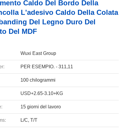
lamento Caldo Del Bordo Della
ncolla L'adesivo Caldo Della Colata
banding Del Legno Duro Del
ato Del MDF
Wuxi East Group
r:
PER ESEMPIO. - 311,11
100 chilogrammi
USD+2.65-3.10+KG
e:
15 giorni del lavoro
ms:
L/C, T/T