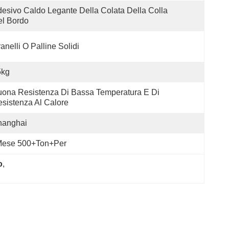
esivo Caldo Legante Della Colata Della Colla 
l Bordo
anelli O Palline Solidi
5kg
ona Resistenza Di Bassa Temperatura E Di 
sistenza Al Calore
hanghai
ese 500+Ton+per
o
, 