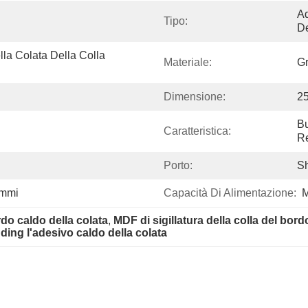
Ad
Tipo:
De
a Colata Della Colla 
Materiale:
Gr
Dimensione:
2
Bu
Caratteristica:
Re
Porto:
S
ammi
Capacità Di Alimentazione:
M
ordo caldo della colata
, 
MDF di sigillatura della colla del bord
ng l'adesivo caldo della colata