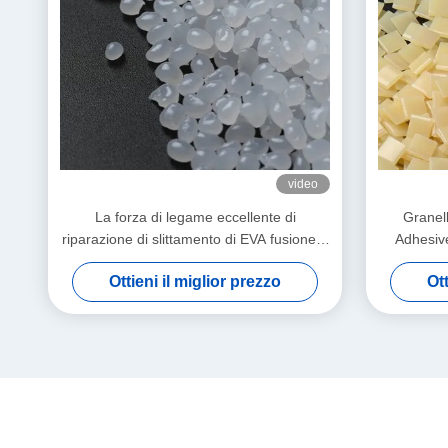
video
La forza di legame eccellente di
Granell
riparazione di slittamento di EVA fusione a
Adhesive
caldo colla Anti del tappeto appallottola il
Ottieni il miglior prezzo
Ott
grano