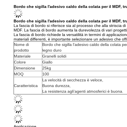
Bordo che sigilla l'adesivo caldo della colata per il MDF, t
Bordo che sigilla l'adesivo caldo della colata per il MDF, t
La fascia di bordo si riferisce sia al processo che alla striscia d
MDF. La fascia di bordo aumenta la durevolezza di vari progetti c
La fascia di bordo richiede la versatilità in termini di applicazi
materiali differenti, è importante selezionare un adesivo che offre
Nome di
Bordo che sigilla l'adesivo caldo della colata per
prodotto
legno duro
Materiale
Granelli solidi
Colore
Giallo
Dimensione
25kg
MOQ
100
La velocità di secchezza è veloce,
Caratteristica
Buona durezza,
La resistenza agli'agenti atmosferici è buona.
Applicazione