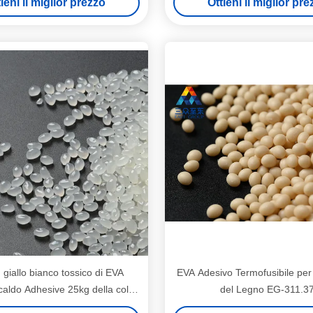
ieni il miglior prezzo
Ottieni il miglior pr
giallo bianco tossico di EVA
EVA Adesivo Termofusibile per
caldo Adhesive 25kg della colla
del Legno EG-311.3
di filtro dell'aria