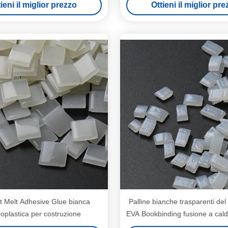
ieni il miglior prezzo
Ottieni il miglior pr
t Melt Adhesive Glue bianca
Palline bianche trasparenti del 
oplastica per costruzione
EVA Bookbinding fusione a cal