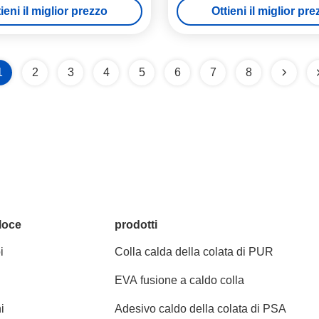
ieni il miglior prezzo
Ottieni il miglior pr
1
2
3
4
5
6
7
8
loce
prodotti
i
Colla calda della colata di PUR
EVA fusione a caldo colla
i
Adesivo caldo della colata di PSA