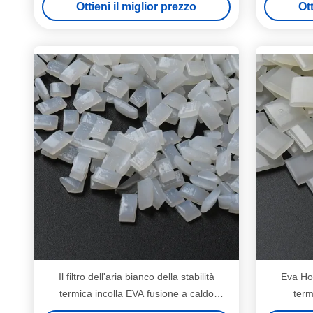
Ottieni il miglior prezzo
Ott
Il filtro dell'aria bianco della stabilità
Eva Ho
termica incolla EVA fusione a caldo
term
Adhesive 7085-85-0