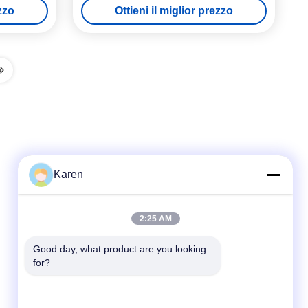
ezzo
Ottieni il miglior prezzo
Karen
Contatto rapido
2:25 AM
tel
Good day, what product are you looking 
for?
+86-18912490312
E-mail
karenyang@wxszzd.com