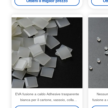
Ottieni il miglior prezzo
Ott
EVA fusione a caldo Adhesive trasparente
Nessun 
bianca per il cartone, vassoio, colla
fusione a 
d'imballaggio di caso