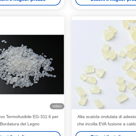
video
vo Termofusibile EG-311.6 per
Alta scatola ondulata di adesio
Bordatura del Legno
che incolla EVA fusione a cald
per il cartone