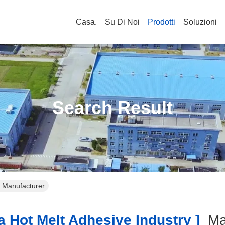
Casa.
Su Di Noi
Prodotti
Soluzioni
Search Result
e Manufacturer
 Hot Melt Adhesive Industry ]
Ma