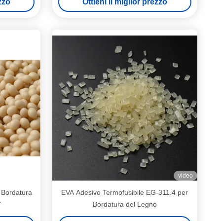
ezzo
Ottieni il miglior prezzo
video
 Bordatura
EVA Adesivo Termofusibile EG-311.4 per
7
Bordatura del Legno