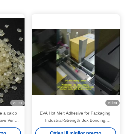
video
video
e a caldo
EVA Hot Melt Adhesive for Packaging:
sive Veneer
Industrial-Strength Box Bonding,
Waterproof Seal, Secure Product
ezzo
Ottieni il miglior prezzo