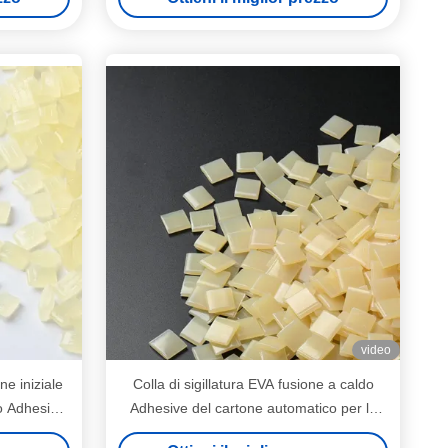
Protection
video
ne iniziale
Colla di sigillatura EVA fusione a caldo
o Adhesive
Adhesive del cartone automatico per la
macchina ad alta velocità