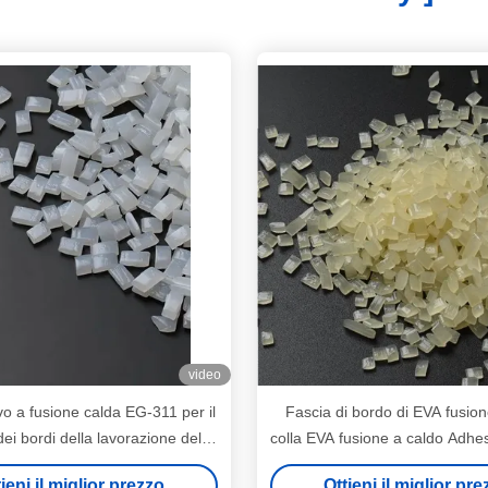
video
o a fusione calda EG-311 per il
Fascia di bordo di EVA fusion
ei bordi della lavorazione del
colla EVA fusione a caldo Adhe
legno
dell'ABS del PVC
ieni il miglior prezzo
Ottieni il miglior pr