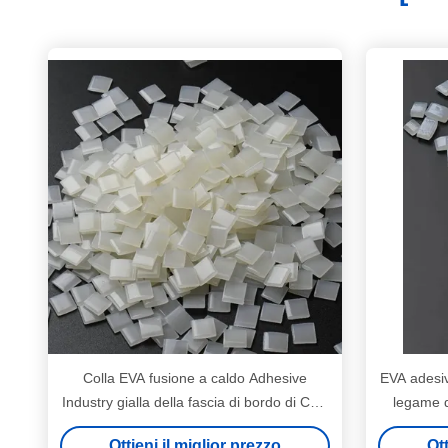
Colla EVA fusione a caldo Adhesive
EVA adesiv
Industry gialla della fascia di bordo di CAS
legame d
7085-85-0
Ottieni il miglior prezzo
Ott