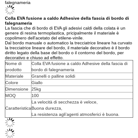
falegnameria
Colla EVA fusione a caldo Adhesive della fascia di bordo di
falegnameria
La fascia che di bordo di EVA gli adesivi caldi della colata è un
genere di resina termoplastica, pricipalmente il materiale è
copolimero dell'acetato del etilene-vinile.
Dal bordo manuale o automatico la trecciatrice lineare ha curvato
la trecciatrice lineare del bordo, il materiale decorativo è il bordo
diritto legato della base del bordo o il contorno del bordo, per
decorativo e chiuso ad effetto.
Nome di
Colla EVA fusione a caldo Adhesive della fascia di
prodotto
bordo di falegnameria
Materiale
Granelli o palline solidi
Colore
Giallo
Dimensione
25kg
MOQ
100
La velocità di secchezza è veloce,
Caratteristica
Buona durezza,
La resistenza agli'agenti atmosferici è buona.