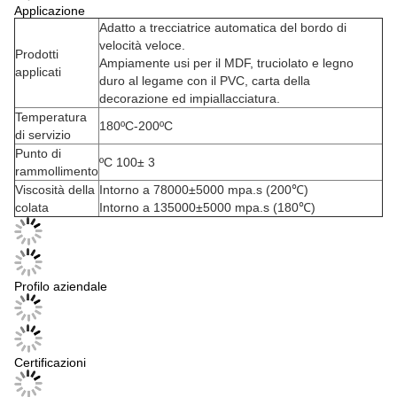
Applicazione
Adatto a trecciatrice automatica del bordo di
velocità veloce.
Prodotti
Ampiamente usi per il MDF, truciolato e legno
applicati
duro al legame con il PVC, carta della
decorazione ed impiallacciatura.
Temperatura
180ºC-200ºC
di servizio
Punto di
ºC 100± 3
rammollimento
Viscosità della
Intorno a 78000±5000 mpa.s (200℃)
colata
Intorno a 135000±5000 mpa.s (180℃)
Profilo aziendale
Certificazioni