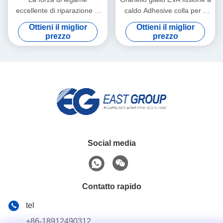
eccellente di riparazione di
caldo Adhesive colla per il
slittamento di EVA fusione a
cartone ondulato
Ottieni il miglior
Ottieni il miglior
caldo colla Anti del tappeto
prezzo
prezzo
appallottola il grano
Social media
Contatto rapido
tel
+86-18912490312