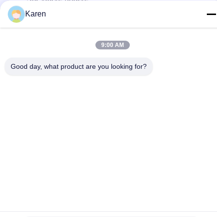
Karen
E-mail
karenyang@wxszzd.com
9:00 AM
Indirizzo
Zona economica e di sviluppo tecnologico della stanza 701-
Good day, what product are you looking for?
702, della strada di No.16 Huayun, Wuxi
Informativa sulla privacy
|
Mappa del sito
La Cina va bene. Qualità Colla calda della colata di PUR
Fornitore. 2022-2026 Wuxi East Group Trading Co.,Ltd Tutti. Tutti
i diritti riservati.