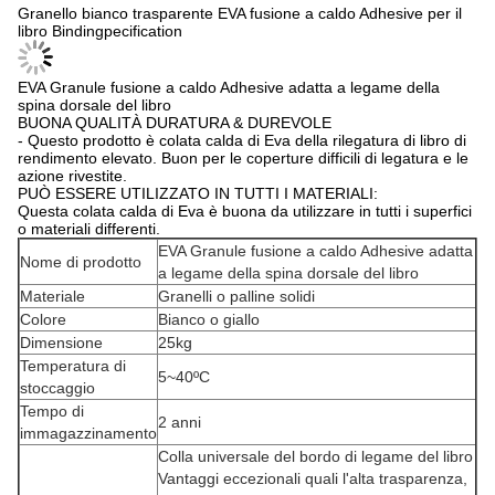
Granello bianco trasparente EVA fusione a caldo Adhesive per il
libro Bindingpecification
EVA Granule fusione a caldo Adhesive adatta a legame della
spina dorsale del libro
BUONA QUALITÀ DURATURA & DUREVOLE
- Questo prodotto è colata calda di Eva della rilegatura di libro di
rendimento elevato. Buon per le coperture difficili di legatura e le
azione rivestite.
PUÒ ESSERE UTILIZZATO IN TUTTI I MATERIALI:
Questa colata calda di Eva è buona da utilizzare in tutti i superfici
o materiali differenti.
EVA Granule fusione a caldo Adhesive adatta
Nome di prodotto
a legame della spina dorsale del libro
Materiale
Granelli o palline solidi
Colore
Bianco o giallo
Dimensione
25kg
Temperatura di
5~40ºC
stoccaggio
Tempo di
2 anni
immagazzinamento
Colla universale del bordo di legame del libro
Vantaggi eccezionali quali l'alta trasparenza,