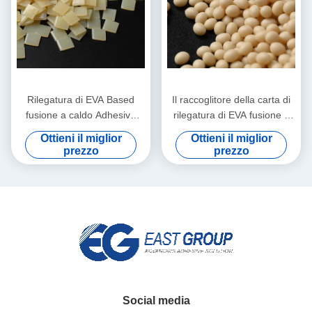
Rilegatura di EVA Based
Il raccoglitore della carta di
fusione a caldo Adhesive
rilegatura di EVA fusione a
EVA fusione a caldo colla
caldo Adhesive For incolla
Ottieni il miglior
Ottieni il miglior
For del granello
25 chilogrammi
prezzo
prezzo
Social media