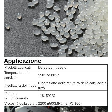
Applicazione
Prodotti applicati
Bordo del tappeto
Temperatura di
150ºC-180ºC
servizio
Riparazione della struttura della cartuccia di
Incollatura del modo
filtro
Punto di
118+5ºCºC
rammollimento
Viscosità della colata
2200 ±500MPa · s (ºC 160)