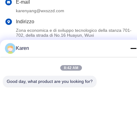
E-mail
karenyang@wxszzd.com
Indirizzo
Zona economica e di sviluppo tecnologico della stanza 701-
702, della strada di No.16 Huayun, Wuxi
Karen
Informativa sulla privacy
|
Mappa del sito
La Cina va bene. Qualità Colla calda della colata di PUR
8:42 AM
Fornitore. 2022-2026 Wuxi East Group Trading Co.,Ltd Tutti. Tutti
i diritti riservati.
Good day, what product are you looking for?