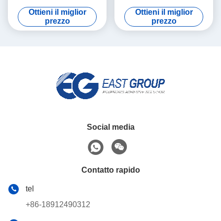
Adhesive 25kg della colla di
Adhesive di filtro dell'aria
Ottieni il miglior
Ottieni il miglior
filtro dell'aria
25kg
prezzo
prezzo
Social media
Contatto rapido
tel
+86-18912490312