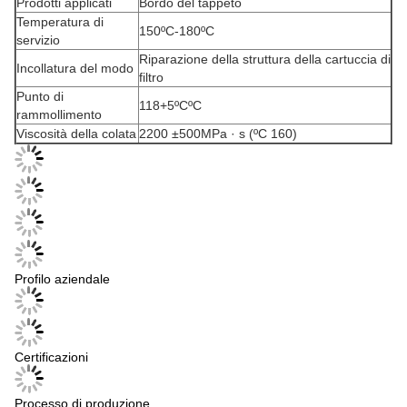
Prodotti applicati
Bordo del tappeto
Temperatura di
150ºC-180ºC
servizio
Riparazione della struttura della cartuccia di
Incollatura del modo
filtro
Punto di
118+5ºCºC
rammollimento
Viscosità della colata
2200 ±500MPa · s (ºC 160)
Profilo aziendale
Certificazioni
Processo di produzione