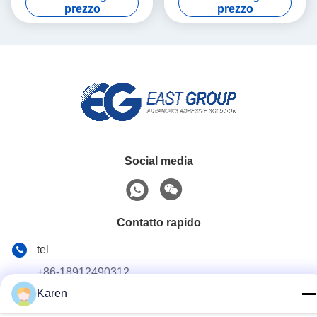
filtro dell'aria
25kg
prezzo
prezzo
Social media
Contatto rapido
tel
+86-18912490312
Karen
E-mail