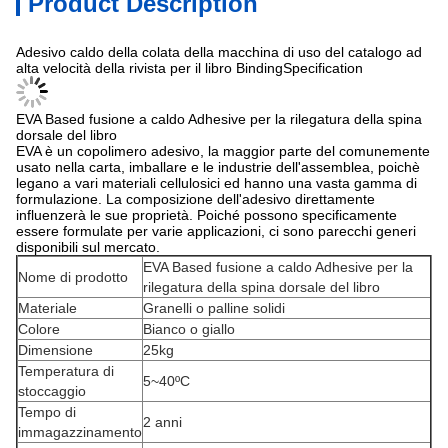
Product Description
Adesivo caldo della colata della macchina di uso del catalogo ad
alta velocità della rivista per il libro BindingSpecification
EVA Based fusione a caldo Adhesive per la rilegatura della spina
dorsale del libro
EVA è un copolimero adesivo, la maggior parte del comunemente
usato nella carta, imballare e le industrie dell'assemblea, poichè
legano a vari materiali cellulosici ed hanno una vasta gamma di
formulazione. La composizione dell'adesivo direttamente
influenzerà le sue proprietà. Poiché possono specificamente
essere formulate per varie applicazioni, ci sono parecchi generi
disponibili sul mercato.
EVA Based fusione a caldo Adhesive per la
Nome di prodotto
rilegatura della spina dorsale del libro
Materiale
Granelli o palline solidi
Colore
Bianco o giallo
Dimensione
25kg
Temperatura di
5~40ºC
stoccaggio
Tempo di
2 anni
immagazzinamento