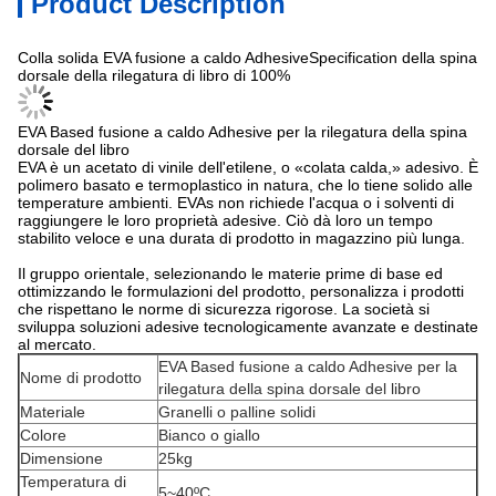
Product Description
Colla solida EVA fusione a caldo AdhesiveSpecification della spina
dorsale della rilegatura di libro di 100%
EVA Based fusione a caldo Adhesive per la rilegatura della spina
dorsale del libro
EVA è un acetato di vinile dell'etilene, o «colata calda,» adesivo. È
polimero basato e termoplastico in natura, che lo tiene solido alle
temperature ambienti. EVAs non richiede l'acqua o i solventi di
raggiungere le loro proprietà adesive. Ciò dà loro un tempo
stabilito veloce e una durata di prodotto in magazzino più lunga.
Il gruppo orientale, selezionando le materie prime di base ed
ottimizzando le formulazioni del prodotto, personalizza i prodotti
che rispettano le norme di sicurezza rigorose. La società si
sviluppa soluzioni adesive tecnologicamente avanzate e destinate
al mercato.
EVA Based fusione a caldo Adhesive per la
Nome di prodotto
rilegatura della spina dorsale del libro
Materiale
Granelli o palline solidi
Colore
Bianco o giallo
Dimensione
25kg
Temperatura di
5~40ºC