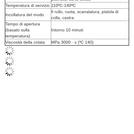
Temperatura di servizio
110ºC-140ºC
Il rullo, ruota, scanalatura, pistola di
Incollatura del modo
colla, castra
Tempo di apertura
(basato sulla
Intorno 10 minuti
temperatura)
Viscosità della colata
MPa 3000 · s (ºC 140)