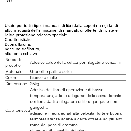
Usato per tutti i tipi di manuali, di libri dalla copertina rigida, di
album squisiti dell'immagine, di manuali, di offerte, di riviste e
l'altra protezione adesiva speciale
Caratteristiche:
Buona fluidità,
nessuna trafilatura,
alta forza schiava
Nome di
Adesivo caldo della colata per rilegatura senza fili
prodotto
Materiale
Granelli o palline solidi
Colore
Bianco o giallo
Dimensione
25kg
Adesivo del libro di operazione di bassa
temperatura, adatto a legame della spina dorsale
dei libri adatti a rilegatura di libro ganged e non
ganged a
Caratteristica
adesione media ed ad alta velocità, forte e buona
termoresistenza adatte a carta offset e ad più alto
rame del peso di grammo
rilegatura di tascabile del piatto.