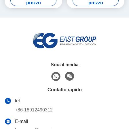
Adhesive
For del granello
prezzo
prezzo
Social media
Contatto rapido
tel
+86-18912490312
E-mail