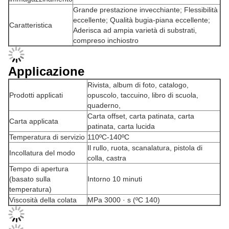
Grande prestazione invecchiante; Flessibilità
eccellente; Qualità bugia-piana eccellente;
Caratteristica
Aderisca ad ampia varietà di substrati,
compreso inchiostro
Applicazione
Rivista, album di foto, catalogo,
Prodotti applicati
opuscolo, taccuino, libro di scuola,
quaderno,
Carta offset, carta patinata, carta
Carta applicata
patinata, carta lucida
Temperatura di servizio
110ºC-140ºC
Il rullo, ruota, scanalatura, pistola di
Incollatura del modo
colla, castra
Tempo di apertura
(basato sulla
Intorno 10 minuti
temperatura)
Viscosità della colata
MPa 3000 · s (ºC 140)