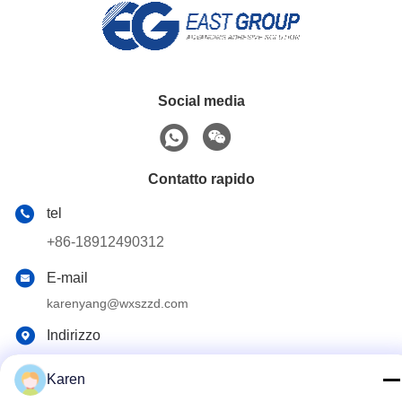
Social media
Contatto rapido
tel
+86-18912490312
E-mail
karenyang@wxszzd.com
Indirizzo
Zona economica e di sviluppo tecnologico della stanza 701-
702, della strada di No.16 Huayun, Wuxi
Karen