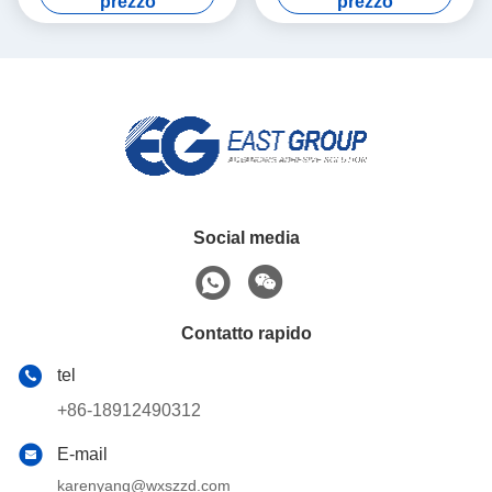
prezzo
prezzo
per mobilia
Social media
Contatto rapido
tel
+86-18912490312
E-mail
karenyang@wxszzd.com