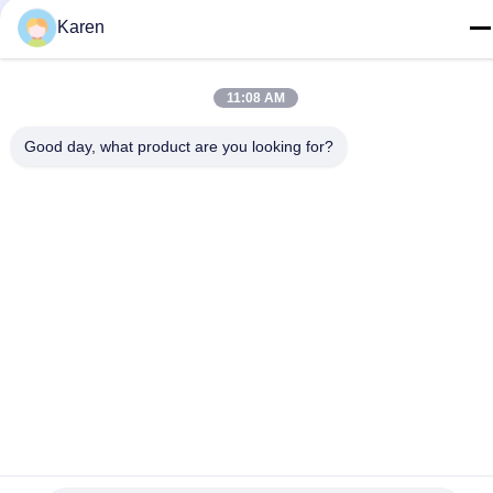
Karen
E-mail
karenyang@wxszzd.com
11:08 AM
Indirizzo
Zona economica e di sviluppo tecnologico della stanza 701-
Good day, what product are you looking for?
702, della strada di No.16 Huayun, Wuxi
Informativa sulla privacy
|
Mappa del sito
La Cina va bene. Qualità Colla calda della colata di PUR
Fornitore. 2022-2026 Wuxi East Group Trading Co.,Ltd Tutti. Tutti
i diritti riservati.