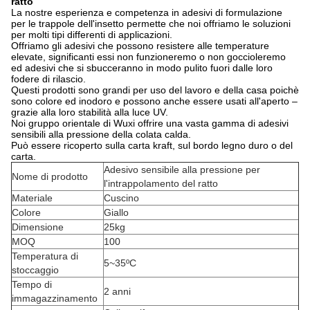
ratto
La nostre esperienza e competenza in adesivi di formulazione
per le trappole dell'insetto permette che noi offriamo le soluzioni
per molti tipi differenti di applicazioni.
Offriamo gli adesivi che possono resistere alle temperature
elevate, significanti essi non funzioneremo o non goccioleremo
ed adesivi che si sbucceranno in modo pulito fuori dalle loro
fodere di rilascio.
Questi prodotti sono grandi per uso del lavoro e della casa poichè
sono colore ed inodoro e possono anche essere usati all'aperto –
grazie alla loro stabilità alla luce UV.
Noi gruppo orientale di Wuxi offrire una vasta gamma di adesivi
sensibili alla pressione della colata calda.
Può essere ricoperto sulla carta kraft, sul bordo legno duro o del
carta.
Adesivo sensibile alla pressione per
Nome di prodotto
l'intrappolamento del ratto
Materiale
Cuscino
Colore
Giallo
Dimensione
25kg
MOQ
100
Temperatura di
5~35ºC
stoccaggio
Tempo di
2 anni
immagazzinamento