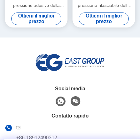
pressione adesivo della
pressione rilasciabile della
colata dell'etichetta della
colla calda impermeabile per
Ottieni il miglior
Ottieni il miglior
colata calda autoadesiva di
la carta della decorazione
prezzo
prezzo
PSA
della parete 3d
Social media
Contatto rapido
tel
+86-18912490312