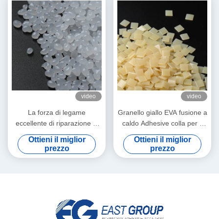
video
video
La forza di legame
Granello giallo EVA fusione a
eccellente di riparazione di
caldo Adhesive colla per il
slittamento di EVA fusione a
cartone ondulato
Ottieni il miglior
Ottieni il miglior
caldo colla Anti del tappeto
prezzo
prezzo
appallottola il grano