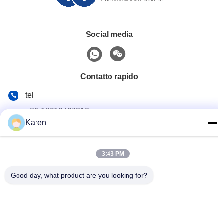
Social media
Contatto rapido
tel
+86-18912490312
Karen
E-mail
karenyang@wxszzd.com
3:43 PM
Indirizzo
Good day, what product are you looking for?
Zona economica e di sviluppo tecnologico della stanza 701-
702, della strada di No.16 Huayun, Wuxi
Informativa sulla privacy
|
Mappa del sito