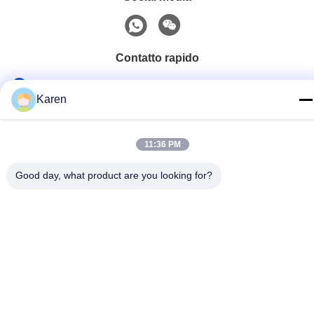
Contatto rapido
tel
Karen
+86-18912490312
E-mail
11:36 PM
karenyang@wxszzd.com
Good day, what product are you looking for?
Indirizzo
Zona economica e di sviluppo tecnologico della stanza 701-
702, della strada di No.16 Huayun, Wuxi
Informativa sulla privacy
|
Mappa del sito
La Cina va bene. Qualità Colla calda della colata di PUR
Fornitore. 2022-2026 Wuxi East Group Trading Co.,Ltd Tutti. Tutti
i diritti riservati.