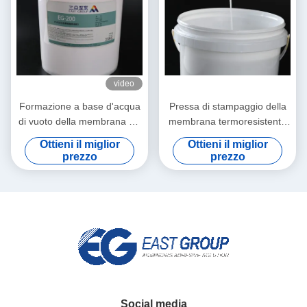
video
Formazione a base d'acqua
Pressa di stampaggio della
di vuoto della membrana 3D
membrana termoresistente
del PVC di PUD Dispersione
di PUD Dispersione di
Ottieni il miglior
Ottieni il miglior
di poliuretano della colla di
poliuretano For Vacuum
prezzo
prezzo
legno
Social media