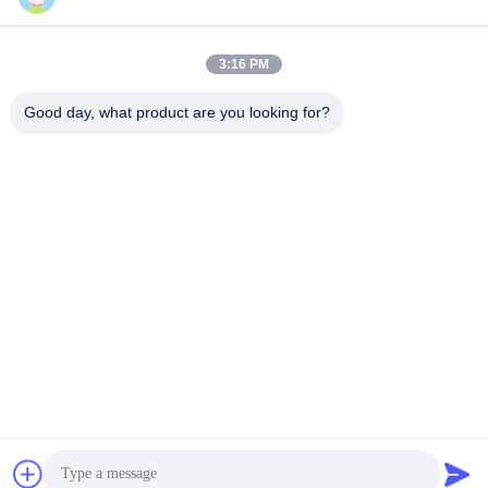
3:16 PM
Contatto rapido
Good day, what product are you looking for?
tel
+86-18912490312
E-mail
karenyang@wxszzd.com
Indirizzo
Zona economica e di sviluppo tecnologico della stanza 701-
702, della strada di No.16 Huayun, Wuxi
Informativa sulla privacy
|
Mappa del sito
La Cina va bene. Qualità Colla calda della colata di PUR
Fornitore. 2022-2026 Wuxi East Group Trading Co.,Ltd Tutti. Tutti
i diritti riservati.