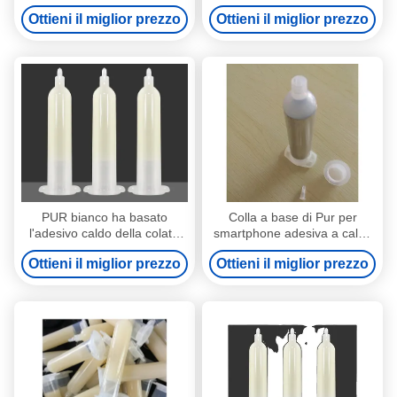
elevata flessibilità e
Ottieni il miglior prezzo
Ottieni il miglior prezzo
resistenza alla trazione
450±5% N/25mm, per le tue
esigenze
PUR bianco ha basato
Colla a base di Pur per
l'adesivo caldo della colata
smartphone adesiva a caldo
per il bordo elettronico di
durevole da 30 ml per
Ottieni il miglior prezzo
Ottieni il miglior prezzo
Smartphone dei substrati
l'incollaggio