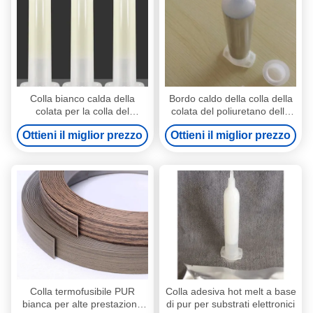
Colla bianco calda della
Bordo caldo della colla della
colata per la colla del
colata del poliuretano della
connettore elettrico di
macchina fotografica di
Ottieni il miglior prezzo
Ottieni il miglior prezzo
elettronica
Smartphone che lega colla
adesiva elettronica
Colla termofusibile PUR
Colla adesiva hot melt a base
bianca per alte prestazioni,
di pur per substrati elettronici