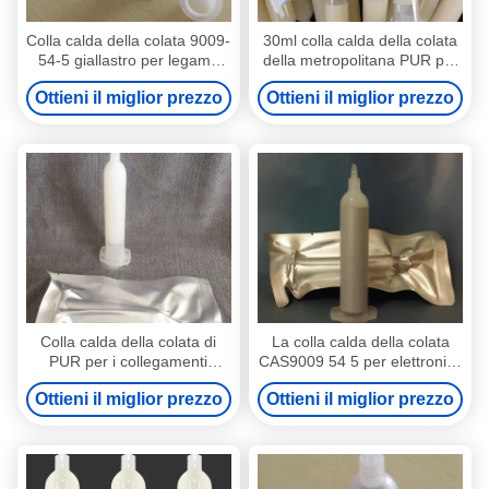
Colla calda della colata 9009-
30ml colla calda della colata
54-5 giallastro per legame
della metropolitana PUR per
della macchina fotografica di
il telefono cellulare della
Ottieni il miglior prezzo
Ottieni il miglior prezzo
Smartphone di elettronica
lamina di metallo di
elettronica
Colla calda della colata di
La colla calda della colata
PUR per i collegamenti
CAS9009 54 5 per elettronica
elettrici Front Screen
PUR ha basato la
Ottieni il miglior prezzo
Ottieni il miglior prezzo
Bonding della colla calda di
metropolitana calda
elettronica
dell'adesivo 30ml della colata