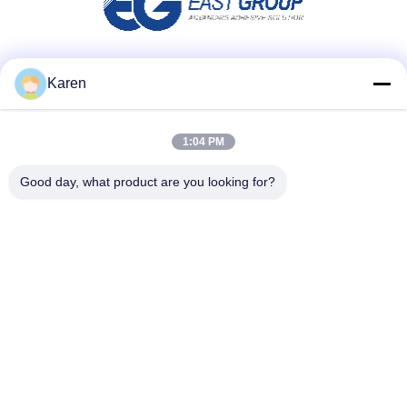
Social media
Karen
1:04 PM
Contatto rapido
Good day, what product are you looking for?
tel
+86-18912490312
E-mail
karenyang@wxszzd.com
Indirizzo
Zona economica e di sviluppo tecnologico della stanza 701-
702, della strada di No.16 Huayun, Wuxi