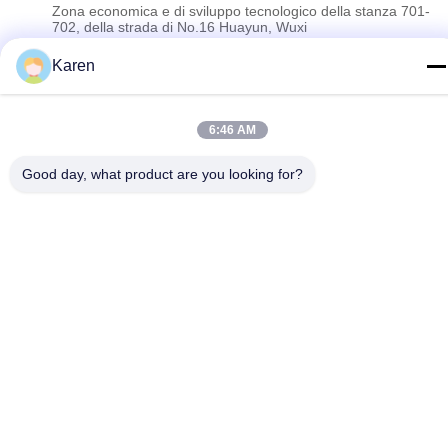
Zona economica e di sviluppo tecnologico della stanza 701-
702, della strada di No.16 Huayun, Wuxi
Karen
Informativa sulla privacy
|
Mappa del sito
La Cina va bene. Qualità Colla calda della colata di PUR
6:46 AM
Fornitore. 2022-2026 Wuxi East Group Trading Co.,Ltd Tutti. Tutti
i diritti riservati.
Good day, what product are you looking for?