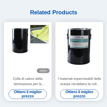
Related Products
video
Colla di calore della
I materiali impermeabili delle
laminazione per la
scarpe riscaldano la colla
laminazione stabile di
per il solido del tessuto
Ottieni il miglior
Ottieni il miglior
viscosità del tessuto 20kg
9009-54-5 bianco
prezzo
prezzo