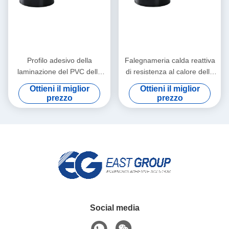
Profilo adesivo della
Falegnameria calda reattiva
laminazione del PVC della
di resistenza al calore della
lega di alluminio che avvolge
colla della colata del
Ottieni il miglior
Ottieni il miglior
l'adesivo caldo della colata
poliuretano PUR della
prezzo
prezzo
laminazione piana
Social media