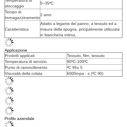
Temperatura di
5~35ºC
stoccaggio
Tempo di
2 anni
immagazzinamento
Adatto a legame del panno, a tessuto ed a
Caratteristica
misura della spugna, pricipalmente utilizzata
in biancheria intima.
Applicazione
Prodotti applicati
Tessuto, film, tessuto
Temperatura di servizio
90ºC-100ºC
Punto di rammollimento
ºC 95± 5
Viscosità della colata
6000mpa · s (ºC 90)
Profilo aziendale