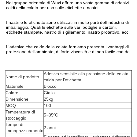
Noi gruppo orientale di Wuxi offrire una vasta gamma di adesivi 
caldi della colata per uso sulle etichette e nastri.
I nastri e le etichette sono utilizzati in molte parti dell'industria di 
imballaggio. Quali le etichette sulle vari bottiglie e cartoni, 
etichette stampate, nastro di sigillamento, nastro protettivo, ecc.
L'adesivo che caldo della colata forniamo presenta i vantaggi di 
protezione dell'ambiente, di forte viscosità e di non facile cad da.
Adesivo sensibile alla pressione della colata
Nome di prodotto
calda per l'etichetta
Materiale
Blocco
Colore
Giallo
Dimensione
25kg
MOQ
100
Temperatura di
5~35ºC
stoccaggio
Tempo di
2 anni
immagazzinamento
È adatto ad identificare il substrato differente,