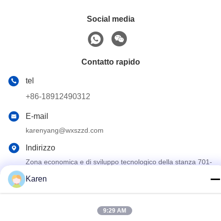
Social media
Contatto rapido
tel
+86-18912490312
E-mail
karenyang@wxszzd.com
Indirizzo
Zona economica e di sviluppo tecnologico della stanza 701-
702, della strada di No.16 Huayun, Wuxi
Karen
Informativa sulla privacy
|
Mappa del sito
9:29 AM
La Cina va bene. Qualità Colla calda della colata di PUR