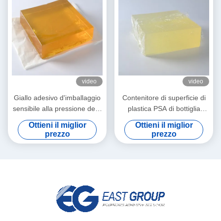
video
video
Giallo adesivo d'imballaggio
Contenitore di superficie di
sensibile alla pressione della
plastica PSA di bottiglia
colata calda per le coperture
adesivo per la carta di
Ottieni il miglior
Ottieni il miglior
di plastica del tessuto
etichetta autoadesiva
prezzo
prezzo
bagnato