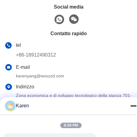
Social media
Contatto rapido
tel
+86-18912490312
E-mail
karenyang@wxszzd.com
Indirizzo
Zona economica e di sviluppo tecnologico della stanza 701-
702, della strada di No.16 Huayun, Wuxi
Karen
Informativa sulla privacy
|
Mappa del sito
8:59 PM
La Cina va bene. Qualità Colla calda della colata di PUR
Fornitore. 2022-2026 Wuxi East Group Trading Co.,Ltd Tutti. Tutti