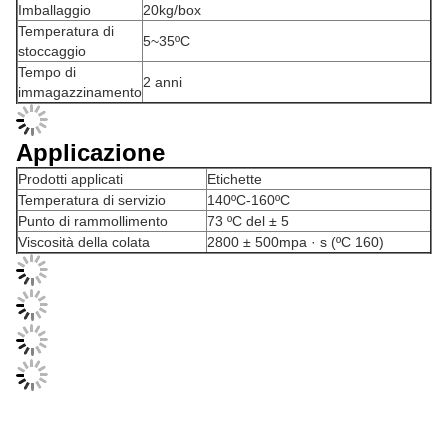
Imballaggio
20kg/box
Temperatura di
5~35ºC
stoccaggio
Tempo di
2 anni
immagazzinamento
Applicazione
Prodotti applicati
Etichette
Temperatura di servizio
140ºC-160ºC
Punto di rammollimento
73 ºC del ± 5
Viscosità della colata
2800 ± 500mpa · s (ºC 160)