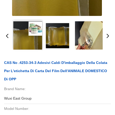
CAS No .4253-34-3 Adesivi Caldi D'imballaggio Della Colata
Per L'etichetta Di Carta Del Film Dell'ANIMALE DOMESTICO
Di OPP
Brand Name:
Wuxi East Group
Model Number: