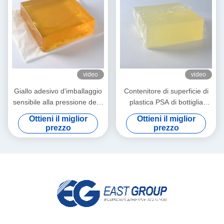
video
video
Giallo adesivo d'imballaggio
Contenitore di superficie di
sensibile alla pressione della
plastica PSA di bottiglia
colata calda per le coperture
adesivo per la carta di
Ottieni il miglior
Ottieni il miglior
di plastica del tessuto
etichetta autoadesiva
prezzo
prezzo
bagnato