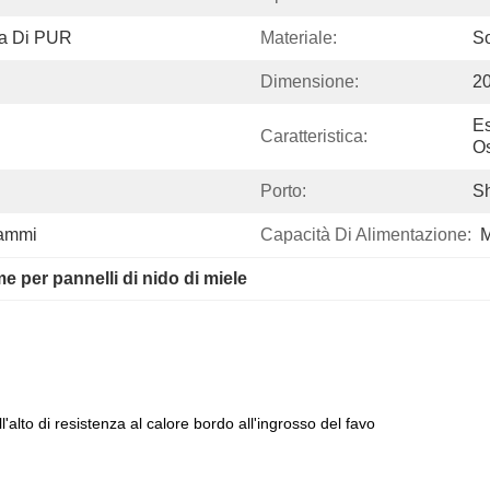
ta Di PUR
Materiale:
So
Dimensione:
2
Es
Caratteristica:
Os
Porto:
S
rammi
Capacità Di Alimentazione:
M
me per pannelli di nido di miele
'alto di resistenza al calore bordo all'ingrosso del favo