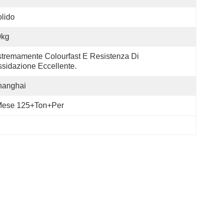
lido
0kg
tremamente Colourfast E Resistenza Di 
sidazione Eccellente.
hanghai
ese 125+Ton+per