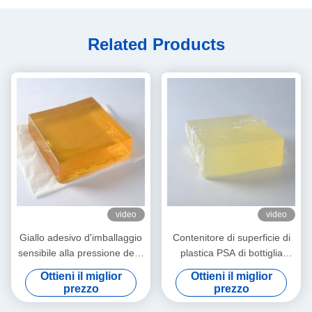
Related Products
video
video
Giallo adesivo d'imballaggio
Contenitore di superficie di
sensibile alla pressione della
plastica PSA di bottiglia
colata calda per le coperture
adesivo per la carta di
Ottieni il miglior
Ottieni il miglior
di plastica del tessuto
etichetta autoadesiva
prezzo
prezzo
bagnato