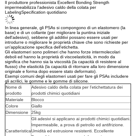
Il produttore professionista Excellent Bonding Strength
impermeabilizza l'adesivo caldo della colata per
LabelingSpecification quotidiano
In linea generale, gli PSAs si compongono di un elastomero (la
base) e di un collante (per migliorare la puntina iniziale
dell'adesivo), sebbene gli additivi possano essere usati per
introdurre o migliorare le proprietà chiave che sono richieste per
un'applicazione specifica dell'etichetta.
Gli elastomeri sono polimeri che hanno forze intermolecolari
deboli ed hanno la proprietà di viscoelasticità, in modo da
significa che hanno sia la viscosità (la capacità di resistere al
flusso) che elasticità (la capacità di ritornare alla loro dimensione
originale e forma dopo essere stato deformato).
Esempi comuni degli elastomeri usati per fare gli PSAs includere
gli acrilici, le gomme e le gomme di silicone.
Nome di
Adesivo caldo della colata per l'etichettatura dei
prodotto
prodotti chimici quotidiani
Materiale
Blocco
Colore
Giallo
Dimensione
25kg
Gli adesivi si applicano ai prodotti chimici quotidiani.
Impermeabile, a prova di petrolio ed antifrizione.
Caratteristica
Umidità ed estrusione resistenti. Eccellente