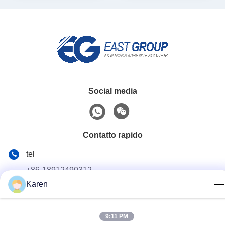
Social media
Contatto rapido
tel
+86-18912490312
Karen
E-mail
karenyang@wxszzd.com
9:11 PM
Indirizzo