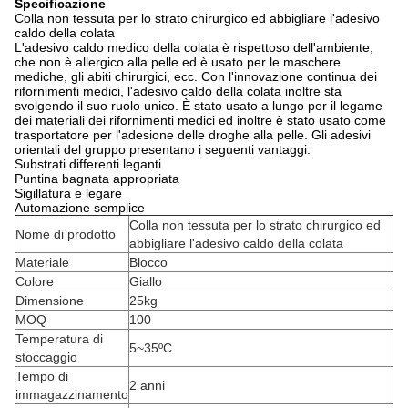
Specificazione
Colla non tessuta per lo strato chirurgico ed abbigliare l'adesivo
caldo della colata
L'adesivo caldo medico della colata è rispettoso dell'ambiente,
che non è allergico alla pelle ed è usato per le maschere
mediche, gli abiti chirurgici, ecc. Con l'innovazione continua dei
rifornimenti medici, l'adesivo caldo della colata inoltre sta
svolgendo il suo ruolo unico. È stato usato a lungo per il legame
dei materiali dei rifornimenti medici ed inoltre è stato usato come
trasportatore per l'adesione delle droghe alla pelle. Gli adesivi
orientali del gruppo presentano i seguenti vantaggi:
Substrati differenti leganti
Puntina bagnata appropriata
Sigillatura e legare
Automazione semplice
Colla non tessuta per lo strato chirurgico ed
Nome di prodotto
abbigliare l'adesivo caldo della colata
Materiale
Blocco
Colore
Giallo
Dimensione
25kg
MOQ
100
Temperatura di
5~35ºC
stoccaggio
Tempo di
2 anni
immagazzinamento