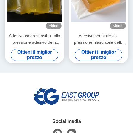
video
video
Adesivo caldo sensibile alla
Adesivo sensibile alla
pressione adesivo della
pressione rilasciabile della
colata dell'etichetta della
colla calda impermeabile per
Ottieni il miglior
Ottieni il miglior
colata calda autoadesiva di
la carta della decorazione
prezzo
prezzo
PSA
della parete 3d
Social media