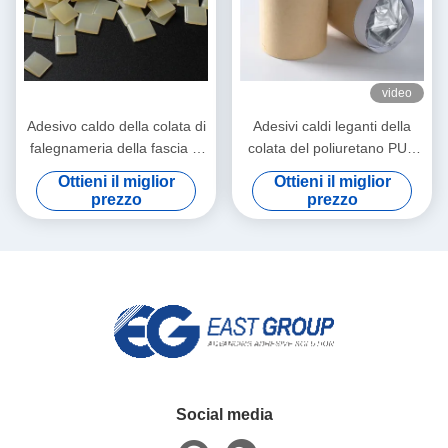
video
Adesivo caldo della colata di
Adesivi caldi leganti della
falegnameria della fascia di
colata del poliuretano PUR
bordo per la trecciatrice
del bordo
Ottieni il miglior
Ottieni il miglior
automatica
dell'impiallacciatura del PVC
prezzo
prezzo
per mobilia
Social media