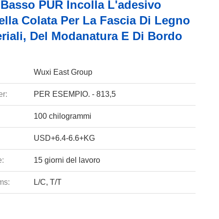
 Basso PUR Incolla L'adesivo
lla Colata Per La Fascia Di Legno
riali, Del Modanatura E Di Bordo
Wuxi East Group
r:
PER ESEMPIO. - 813,5
100 chilogrammi
USD+6.4-6.6+KG
e:
15 giorni del lavoro
ms:
L/C, T/T