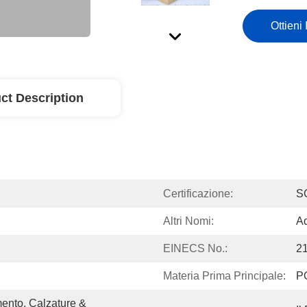
Ottieni 
ct Description
Certificazione:
S
Altri Nomi:
Ad
EINECS No.:
2
Materia Prima Principale:
P
ento, Calzature & 