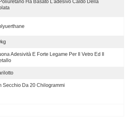
 Poliuretano Ha Basato L'adesivo Caldo Della 
lata
lyuerthane
0kg
ona Adesività E Forte Legame Per Il Vetro Ed Il 
tallo
rilotto
n Secchio Da 20 Chilogrammi