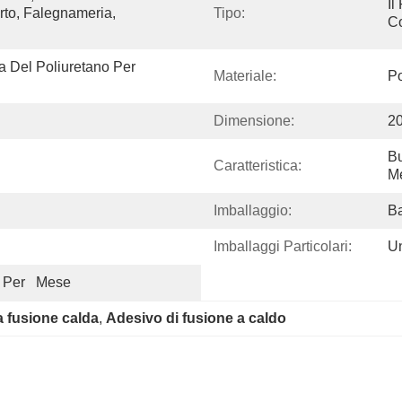
Il
rto, Falegnameria, 
Tipo:
Co
 Del Poliuretano Per 
Materiale:
Po
Dimensione:
2
Bu
Caratteristica:
Me
Imballaggio:
Ba
Imballaggi Particolari:
U
 Per   Mese
a fusione calda
, 
Adesivo di fusione a caldo