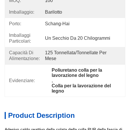
MOQ:
100
Imballaggio:
Barilotto
Porto:
Schang-Hai
Imballaggi
Un Secchio Da 20 Chilogrammi
Particolari:
Capacità Di
125 Tonnellata/tonnellate Per   
Alimentazione:
Mese
Poliuretano colla per la 
lavorazione del legno
Evidenziare:
, 
Colla per la lavorazione del 
legno
Product Description
Adesivo caldo reattivo della colata della colla PUR della fascia di