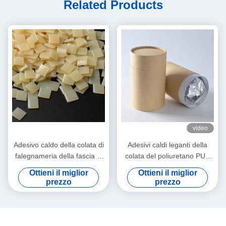
Related Products
video
Adesivo caldo della colata di
Adesivi caldi leganti della
falegnameria della fascia di
colata del poliuretano PUR
bordo per la trecciatrice
del bordo
Ottieni il miglior
Ottieni il miglior
automatica
dell'impiallacciatura del PVC
prezzo
prezzo
per mobilia