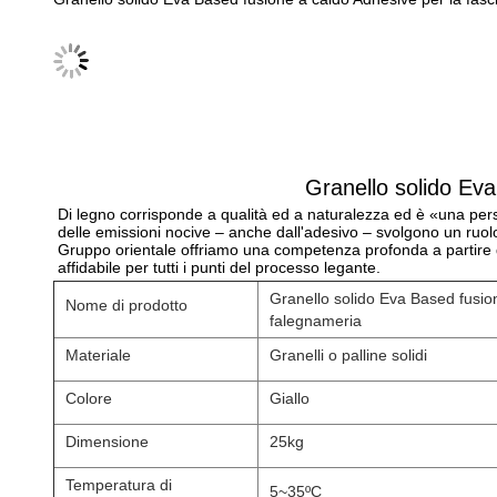
Granello solido Eva
Di legno corrisponde a qualità ed a naturalezza ed è «una perso
delle emissioni nocive – anche dall'adesivo – svolgono un ruolo p
Gruppo orientale offriamo una competenza profonda a partire da 
affidabile per tutti i punti del processo legante.
Granello solido Eva Based fusion
Nome di prodotto
falegnameria
Materiale
Granelli o palline solidi
Colore
Giallo
Dimensione
25kg
Temperatura di
5~35ºC