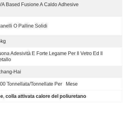
VA Based Fusione A Caldo Adhesive
anelli O Palline Solidi
5kg
ona Adesività E Forte Legame Per Il Vetro Ed Il 
tallo
chang-Hai
00 Tonnellata/tonnellate Per   Mese
ne
, 
colla attivata calore del poliuretano