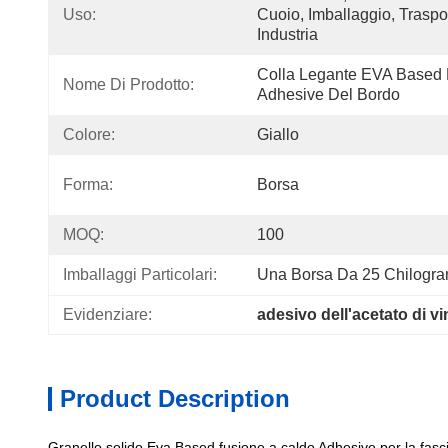
Uso:
Cuoio, Imballaggio, Traspo
Industria
Colla Legante EVA Based 
Nome Di Prodotto:
Adhesive Del Bordo
Colore:
Giallo
Forma:
Borsa
MOQ:
100
Imballaggi Particolari:
Una Borsa Da 25 Chilogr
Evidenziare:
adesivo dell'acetato di vin
Product Description
Granello solido Eva Based fusione a caldo Adhesive per la fasc