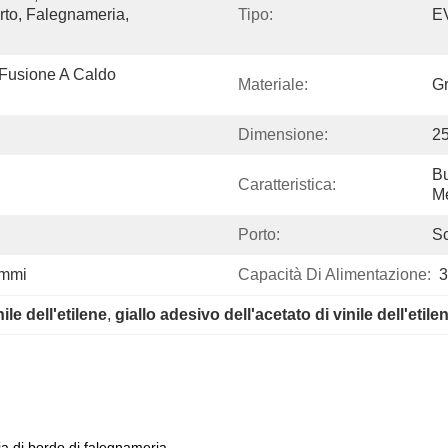
rto, Falegnameria, 
Tipo:
E
Fusione A Caldo 
Materiale:
Gr
Dimensione:
2
Bu
Caratteristica:
Me
Porto:
S
ammi
Capacità Di Alimentazione:
3
ile dell'etilene
, 
giallo adesivo dell'acetato di vinile dell'etile
ia di bordo di falegnameria