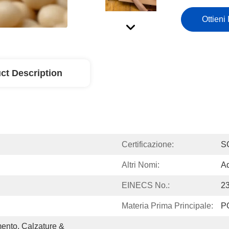
Ottieni 
ct Description
Certificazione:
S
Altri Nomi:
Ad
EINECS No.:
2
Materia Prima Principale:
P
ento, Calzature & 