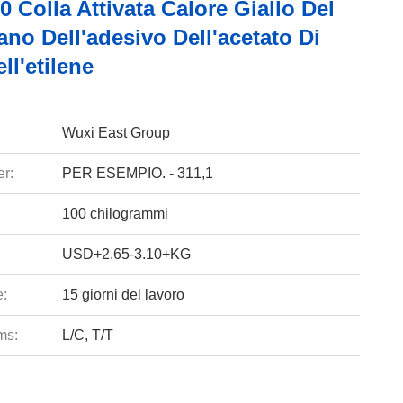
0 Colla Attivata Calore Giallo Del
ano Dell'adesivo Dell'acetato Di
ll'etilene
Wuxi East Group
r:
PER ESEMPIO. - 311,1
100 chilogrammi
USD+2.65-3.10+KG
e:
15 giorni del lavoro
ms:
L/C, T/T