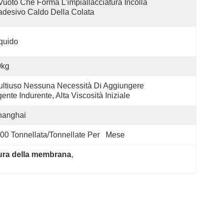
 Vuoto Che Forma L'impiallacciatura Incolla 
adesivo Caldo Della Colata
quido
0kg
ltiuso Nessuna Necessità Di Aggiungere 
ente Indurente, Alta Viscosità Iniziale
hanghai
00 Tonnellata/tonnellate Per   Mese
atura della membrana
, 