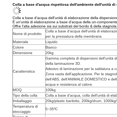
Colla a base d'acqua rispettosa dell'ambiente dell'unità d
Colla a base d'acqua dell'unità di elaborazione della dispersio
È un'unità di elaborazione a base d'acqua della un-componente re
Offre l'alta adesione sia sui substrati del bordo & della stagnol
Colla a base d'acqua dell'unità di elaborazi
Nome di prodotto
per la pressatura della membrana
Materiale
Liquido
Colore
Bianco
Dimensione
20kg
Gamma completa di dispersioni dell'unità di
della laminazione 3D.
Adesivo di laminazione per la saldatura a c
Caratteristica
Zona vasta dell'applicazione. Per le stagnol
dell'ABS, dell'ANIMALE DOMESTICO e della p
acqua e resistenza al calore.
MOQ
100kg
Tipo della colla
Colla a base d'acqua, colla dell'unità di ela
Imballaggio
20kg/plastic barilotto, 200kg/drum, 1000kg
Temperatura di
5~35ºC
stoccaggio