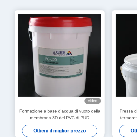
video
Formazione a base d'acqua di vuoto della
Pressa d
membrana 3D del PVC di PUD
termores
Dispersione di poliuretano della colla di
p
Ottieni il miglior prezzo
Ott
legno