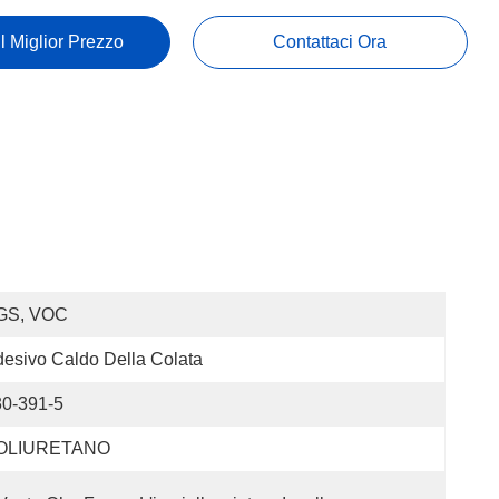
Il Miglior Prezzo
Contattaci Ora
GS, VOC
esivo Caldo Della Colata
30-391-5
OLIURETANO