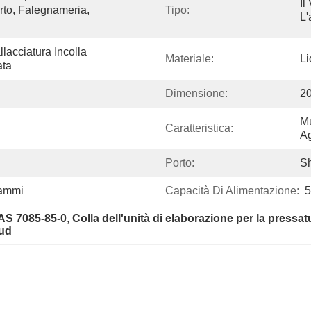
Il
rto, Falegnameria, 
Tipo:
L'
lacciatura Incolla 
Materiale:
Li
ata
Dimensione:
2
Mu
Caratteristica:
Ag
Porto:
S
rammi
Capacità Di Alimentazione:
5
CAS 7085-85-0
, 
Colla dell'unità di elaborazione per la press
pud