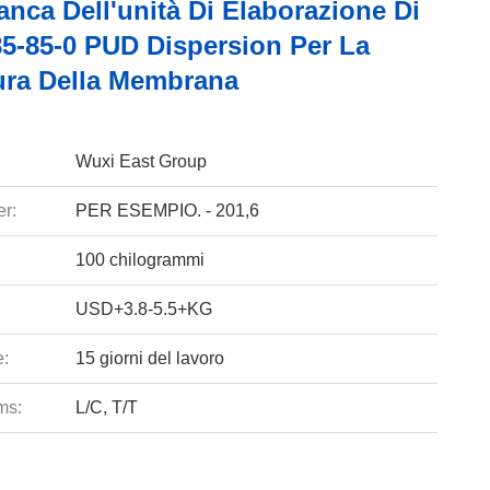
anca Dell'unità Di Elaborazione Di
5-85-0 PUD Dispersion Per La
ura Della Membrana
Wuxi East Group
r:
PER ESEMPIO. - 201,6
100 chilogrammi
USD+3.8-5.5+KG
e:
15 giorni del lavoro
ms:
L/C, T/T