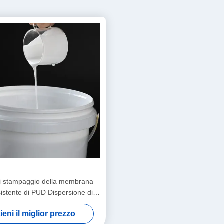
i stampaggio della membrana
istente di PUD Dispersione di
oliuretano For Vacuum
ieni il miglior prezzo