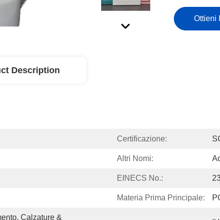
Ottieni 
ct Description
Certificazione:
S
Altri Nomi:
Ad
EINECS No.:
2
Materia Prima Principale:
P
ento, Calzature & 