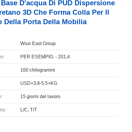
 Base D'acqua Di PUD Dispersione
retano 3D Che Forma Colla Per Il
 Della Porta Della Mobilia
Wuxi East Group
r:
PER ESEMPIO. - 201,4
100 chilogrammi
USD+3.8-5.5+KG
e:
15 giorni del lavoro
ms:
L/C, T/T