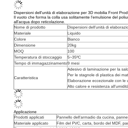
Dispersioni dell'unità di elaborazione per 3D mobilia Front Prod
Il vuoto che forma la colla usa solitamente l'emulsione del pol
all'acqua dopo reticolazione.
Nome di prodotto
Dispersioni dell'unità di elabora
Materiale
Liquido
Colore
Bianco
Dimensione
20kg
MOQ
100
Temperatura di stoccaggio
5~35ºC
Tempo di immagazzinamento
9 mesi
Adesivo di laminazione per la sal
Per le stagnole di plastica dei m
Caratteristica
Elaborazione eccezionale con le 
Alto calore e resistenza all'umidit
Applicazione
Prodotti applicati
Pannello dell'armadio da cucina, pannel
Materiale applicato
Film del PVC, carta, bordo del MDF, pan