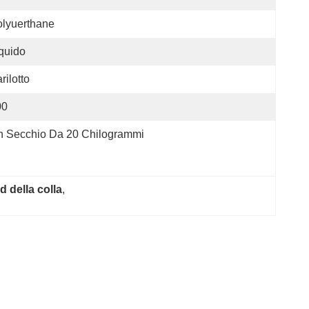
lyuerthane
quido
rilotto
00
n Secchio Da 20 Chilogrammi
 della colla
, 