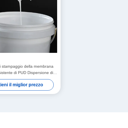
i stampaggio della membrana
istente di PUD Dispersione di
oliuretano For Vacuum
ieni il miglior prezzo