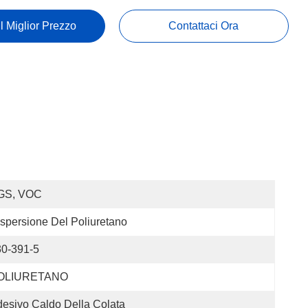
Il Miglior Prezzo
Contattaci Ora
GS, VOC
spersione Del Poliuretano
30-391-5
OLIURETANO
esivo Caldo Della Colata