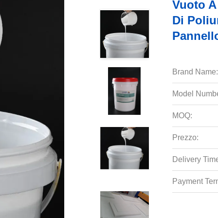
Vuoto A
Di Poliu
Pannello
Brand Name:
Model Numbe
MOQ:
Prezzo:
Delivery Tim
Payment Ter