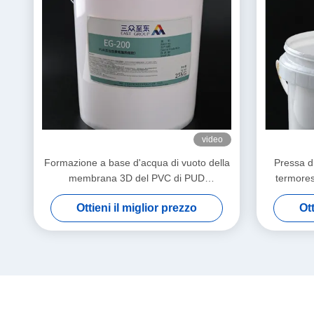
video
Formazione a base d'acqua di vuoto della
Pressa d
membrana 3D del PVC di PUD
termores
Dispersione di poliuretano della colla di
p
Ottieni il miglior prezzo
Ott
legno