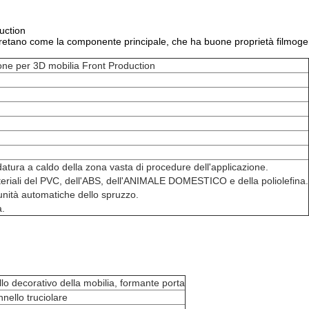
uction
iuretano come la componente principale, che ha buone proprietà filmogen
zione per 3D mobilia Front Production
datura a caldo della zona vasta di procedure dell'applicazione.
ateriali del PVC, dell'ABS, dell'ANIMALE DOMESTICO e della poliolefina.
unità automatiche dello spruzzo.
à.
lo decorativo della mobilia, formante porta
nello truciolare