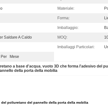
no
Materiale:
Po
Forma:
Li
Imballaggio:
Ba
er Saldare A Caldo
MOQ:
1
Imballaggi Particolari:
U
 Per   Mese
uretano a base d'acqua
, 
vuoto 3D che forma l'adesivo del pud
annello della porta della mobilia
del poliuretano del pannello della porta della mobilia