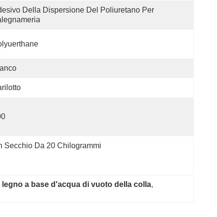
esivo Della Dispersione Del Poliuretano Per 
alegnameria
lyuerthane
ianco
rilotto
00
n Secchio Da 20 Chilogrammi
i legno a base d'acqua di vuoto della colla
, 