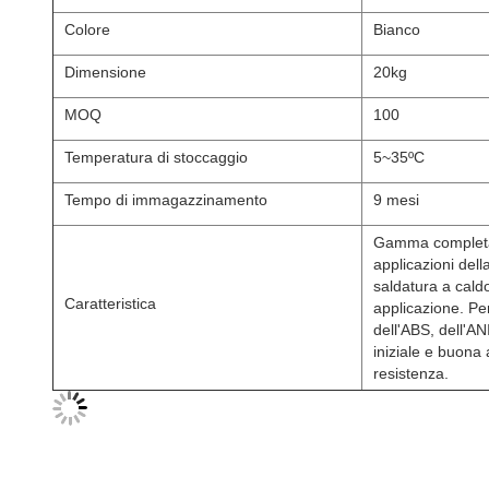
Colore
Bianco
Dimensione
20kg
MOQ
100
Temperatura di stoccaggio
5~35ºC
Tempo di immagazzinamento
9 mesi
Gamma completa d
applicazioni del
saldatura a cald
Caratteristica
applicazione. Per
dell'ABS, dell'A
iniziale e buona
resistenza.