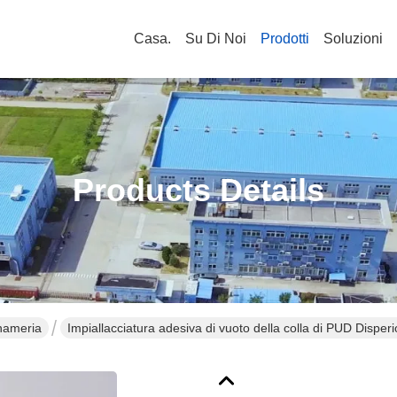
Casa.
Su Di Noi
Prodotti
Soluzioni
Products Details
nameria
Impiallacciatura adesiva di vuoto della colla di PUD Dispe
poliuretano