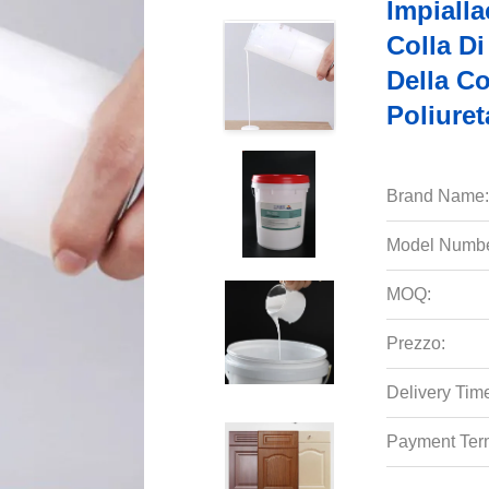
Impialla
Colla D
Della Co
Poliure
Brand Name:
Model Numbe
MOQ:
Prezzo:
Delivery Tim
Payment Ter