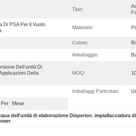
Ad
Tipo:
F
 Di PSA Per Il Vuoto 
Materiale:
Po
a
Colore:
B
Imballaggio:
Ba
ione Dell'unità Di 
pplicazioni Della 
MOQ:
1
Imballaggi Particolari:
U
 Per   Mese
cqua dell'unità di elaborazione Disperion
, 
impiallacciatura d
eneer