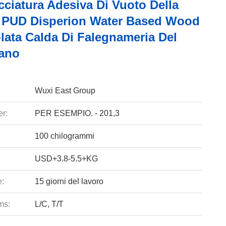
cciatura Adesiva Di Vuoto Della
i PUD Disperion Water Based Wood
lata Calda Di Falegnameria Del
tano
Wuxi East Group
r:
PER ESEMPIO. - 201,3
100 chilogrammi
USD+3.8-5.5+KG
e:
15 giorni del lavoro
ms:
L/C, T/T