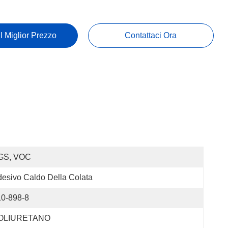
Il Miglior Prezzo
Contattaci Ora
GS, VOC
esivo Caldo Della Colata
10-898-8
OLIURETANO