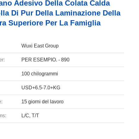
tano Adesivo Della Colata Calda
lla Di Pur Della Laminazione Della
ra Superiore Per La Famiglia
Wuxi East Group
r:
PER ESEMPIO. - 890
100 chilogrammi
USD+6.5-7.0+KG
e:
15 giorni del lavoro
ms:
L/C, T/T