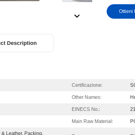
Ottieni 
ct Description
Certificazione:
S
Other Names:
Ho
EINECS No.:
2
Main Raw Material:
P
& Leather, Packing, 