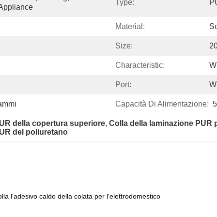
Type:
PU
Appliance
Material:
So
Size:
2
Characteristic:
Wi
Port:
W
rammi
Capacità Di Alimentazione:
5
PUR della copertura superiore
, 
Colla della laminazione PUR p
PUR del poliuretano
la l'adesivo caldo della colata per l'elettrodomestico
Specificazione