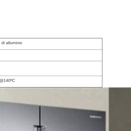
o di alluminio
 @140ºC