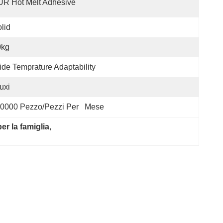
R Hot Melt Adhesive
lid
0kg
de Temprature Adaptability
uxi
0000 Pezzo/pezzi Per   Mese
er la famiglia
, 