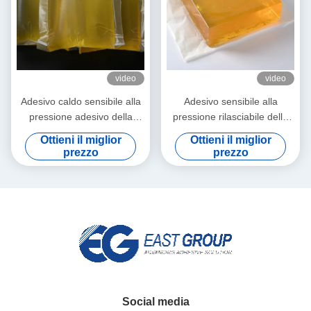
video
video
Adesivo caldo sensibile alla
Adesivo sensibile alla
pressione adesivo della
pressione rilasciabile della
colata dell'etichetta della
colla calda impermeabile per
Ottieni il miglior
Ottieni il miglior
colata calda autoadesiva di
la carta della decorazione
prezzo
prezzo
PSA
della parete 3d
Social media